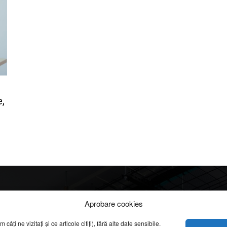
,
Info
Categorii
Aprobare cookies
apreciate
ți ne vizitați și ce articole citiți), fără alte date sensibile.
DESPRE NOI