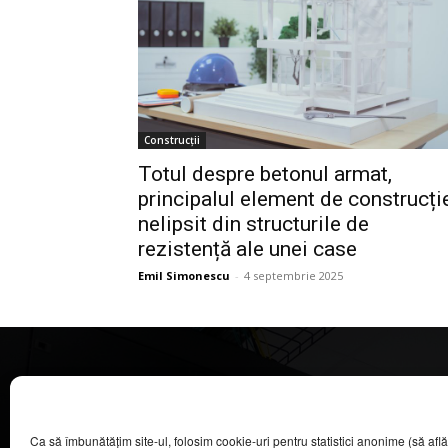
Construcții
Totul despre betonul armat,
principalul element de construcție
nelipsit din structurile de
rezistență ale unei case
Emil Simonescu
-
4 septembrie 2025
CASA MAGAZIN
Ca să îmbunătățim site-ul, folosim cookie-uri pentru statistici anonime (să aflăm câ