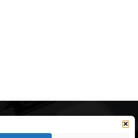
Articole recomandate
Secretele construirii