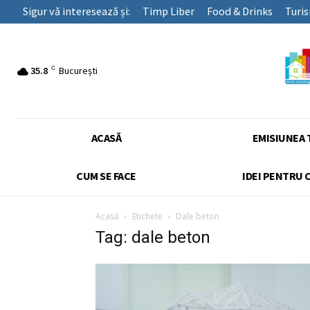
Sigur vă interesează și:
Timp Liber
Food & Drinks
Turi
C
35.8
București
ACASĂ
EMISIUNEA 
CUM SE FACE
IDEI PENTRU 
Acasă
Etichete
Dale beton
Tag: dale beton