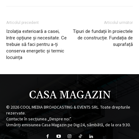
Articolul precedent
Articolul următor
Izolația exterioară a casei,
Tipuri de fundații în proiectele
între opțiune și necesitate. Ce
de construcție. Fundația de
trebuie să faci pentru a-ți
suprafață
conserva energetic și termic
locuința
CASA MAGAZIN
©
2026
COOL MEDIA BROADCASTING & EVENTS SRL. Toate drepturile
rezervate.
Contacte în secțiunea „Despre noi”.
Urmăriți emisiunea Casa Magazin pe Digi24, sâmbătă, de la ora 9:30.