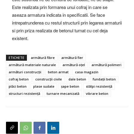
Este realizata prin formarea unui cofraj in care se
aseaza armatura indicata in specificatii. Se face
intrepatrunderea cu restul structurii prin legarea armaturii
si prin priza realizata de betonul turnat cu cel deja
existent.
ETICHETE
armătură fibre
armătură fier
armătură materiale naturale
armătură oțel
armătură polimeri
armături construcții
beton armat
casa magazin
cofraj beton
construcții civile
dale beton
fundații beton
plăci beton
plase sudate
șape beton
stâlpi rezistență
structuri rezistență
turnare mecanizată
vibrare beton