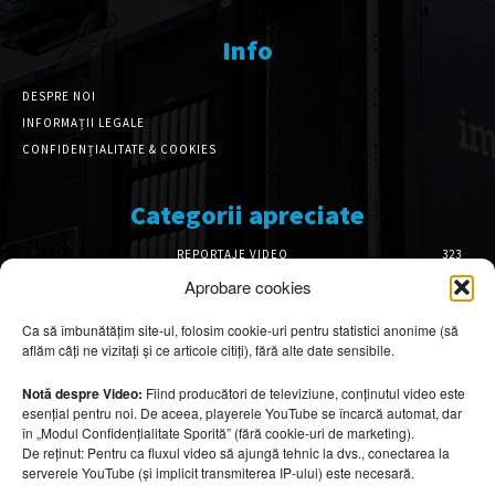
Info
DESPRE NOI
INFORMAȚII LEGALE
CONFIDENȚIALITATE & COOKIES
Categorii apreciate
REPORTAJE VIDEO
323
AMENAJĂRI INTERIOARE
126
Aprobare cookies
ISTORIE & PATRIMONIU
102
Ca să îmbunătățim site-ul, folosim cookie-uri pentru statistici anonime (să
DESIGN INTERIOR
64
aflăm câți ne vizitați și ce articole citiți), fără alte date sensibile.
ARHITECTURĂ & DESIGN
56
OPINII & ANALIZE
43
Notă despre Video:
Fiind producători de televiziune, conținutul video este
esențial pentru noi. De aceea, playerele YouTube se încarcă automat, dar
Articole recomandate
în „Modul Confidențialitate Sporită” (fără cookie-uri de marketing).
De reținut: Pentru ca fluxul video să ajungă tehnic la dvs., conectarea la
serverele YouTube (și implicit transmiterea IP-ului) este necesară.
Cele mai impresionante cabane moderne