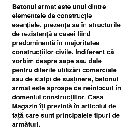
Betonul armat este unul dintre
elementele de construcție
esențiale, prezența sa în structurile
de rezistență a casei fiind
predominantă în majoritatea
construcțiilor civile. Indiferent că
vorbim despre șape sau dale
pentru diferite utilizări comerciale
sau de stâlpi de susținere, betonul
armat este aproape de neînlocuit în
domeniul construcțiilor. Casa
Magazin îți prezintă în articolul de
față care sunt principalele tipuri de
armături.