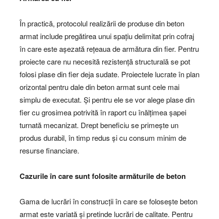
În practică, protocolul realizării de produse din beton
armat include pregătirea unui spațiu delimitat prin cofraj
în care este așezată rețeaua de armătura din fier. Pentru
proiecte care nu necesită rezistență structurală se pot
folosi plase din fier deja sudate. Proiectele lucrate în plan
orizontal pentru dale din beton armat sunt cele mai
simplu de executat. Și pentru ele se vor alege plase din
fier cu grosimea potrivită în raport cu înălțimea șapei
turnată mecanizat. Drept beneficiu se primește un
produs durabil, în timp redus și cu consum minim de
resurse financiare.
Cazurile în care sunt folosite armăturile de beton
Gama de lucrări în construcții în care se folosește beton
armat este variată și pretinde lucrări de calitate. Pentru