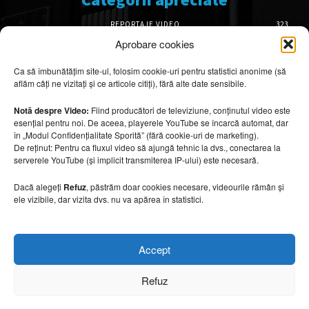
REPORTAJE VIDEO
323
AMENAJĂRI INTERIOARE
126
Aprobare cookies
ISTORIE & PATRIMONIU
102
Ca să îmbunătățim site-ul, folosim cookie-uri pentru statistici anonime (să
DESIGN INTERIOR
64
aflăm câți ne vizitați și ce articole citiți), fără alte date sensibile.
ARHITECTURĂ & DESIGN
56
OPINII & ANALIZE
43
Notă despre Video:
Fiind producători de televiziune, conținutul video este
esențial pentru noi. De aceea, playerele YouTube se încarcă automat, dar
Articole recomandate
în „Modul Confidențialitate Sporită” (fără cookie-uri de marketing).
De reținut: Pentru ca fluxul video să ajungă tehnic la dvs., conectarea la
serverele YouTube (și implicit transmiterea IP-ului) este necesară.
Cele mai impresionante cabane moderne
ascunse în natură
Dacă alegeți
Refuz
, păstrăm doar cookies necesare, videourile rămân și
7 august 2026
ele vizibile, dar vizita dvs. nu va apărea în statistici.
Ouse Valley Viaduct, construcția care
Accept
sfidează timpul
7 august 2026
Refuz