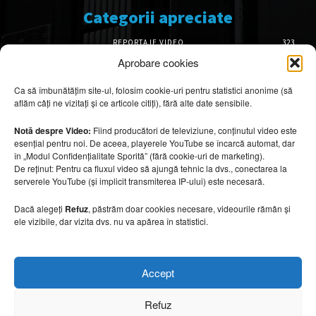
Categorii apreciate
REPORTAJE VIDEO
323
AMENAJĂRI INTERIOARE
126
Aprobare cookies
ISTORIE & PATRIMONIU
102
Ca să îmbunătățim site-ul, folosim cookie-uri pentru statistici anonime (să
DESIGN INTERIOR
64
aflăm câți ne vizitați și ce articole citiți), fără alte date sensibile.
ARHITECTURĂ & DESIGN
56
OPINII & ANALIZE
43
Notă despre Video:
Fiind producători de televiziune, conținutul video este
esențial pentru noi. De aceea, playerele YouTube se încarcă automat, dar
Articole recomandate
în „Modul Confidențialitate Sporită” (fără cookie-uri de marketing).
De reținut: Pentru ca fluxul video să ajungă tehnic la dvs., conectarea la
serverele YouTube (și implicit transmiterea IP-ului) este necesară.
Cele mai impresionante cabane moderne
ascunse în natură
Dacă alegeți
Refuz
, păstrăm doar cookies necesare, videourile rămân și
7 august 2026
ele vizibile, dar vizita dvs. nu va apărea în statistici.
Ouse Valley Viaduct, construcția care
Accept
sfidează timpul
7 august 2026
Refuz