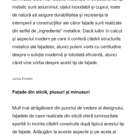
metalic sunt asluminiul, oțelul inoxidabil și cuprul, toate
de natură să asigure durabilitatea și rezistența la
intemperii a construcțiilor ale căror fațade sunt realizate
din astfel de „ingrediente” metalice. Dacă luăm în calcul
și aspectul modern pe care îl conferă clădirii structurile
metalice ale fațadelor, atunci putem vorbi cu certitudine
despre o soluție modernă și totodată eficientă, atunci
când vine vorba despre acest tip de fațade.
sursa Envato
Fațade din sticlă, plusuri și minusuri
Mult mai atrăgătoare din punctul de vedere al designului,
fațadele de case realizate din sticlă oferă luminozitate
sporită în incinta clădirii construite după tipicul acestui tip
de fațade. Adăugăm la aceste aspecte și pe acela al