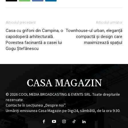
Articolul precedent
Articolul următor
Casa cu grifoni din Campina, o
Townhouse-ul urban, eleganță
capodoperă arhitecturală.
compactă și design care
Povestea facinantă a casei lui
maximizează spațiul
Gogu Ștefănescu
CASA MAGAZIN
©
2026
COOL MEDIA BROADCASTING & EVENTS SRL. Toate drepturile
rezervate.
Contacte în secțiunea „Despre noi”.
Urmăriți emisiunea Casa Magazin pe Digi24, sâmbătă, de la ora 9:30.