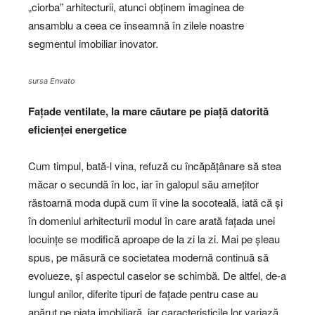
„ciorba” arhitecturii, atunci obținem imaginea de
ansamblu a ceea ce înseamnă în zilele noastre
segmentul imobiliar inovator.
sursa Envato
Fațade ventilate, la mare căutare pe piață datorită
eficienței energetice
Cum timpul, bată-l vina, refuză cu încăpățânare să stea
măcar o secundă în loc, iar în galopul său amețitor
răstoarnă moda după cum îi vine la socoteală, iată că și
în domeniul arhitecturii modul în care arată fațada unei
locuințe se modifică aproape de la zi la zi. Mai pe șleau
spus, pe măsură ce societatea modernă continuă să
evolueze, și aspectul caselor se schimbă. De altfel, de-a
lungul anilor, diferite tipuri de fațade pentru case au
apărut pe piața imobiliară, iar caracteristicile lor variază