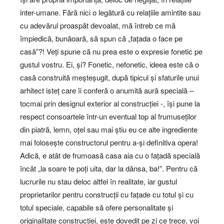
inter-umane. Fără nici o legătură cu relațiile amintite sau
cu adevărul proaspăt devoalat, mă întreb ce mă
împiedică, bunăoară, să spun că „fațada o face pe
casă”?! Veți spune că nu prea este o expresie fonetic pe
gustul vostru. Ei, și? Fonetic, nefonetic, ideea este că o
casă construită meșteșugit, după tipicul și sfaturile unui
arhitect isteț care îi conferă o anumită aură specială –
tocmai prin designul exterior al construcției -, își pune la
respect consoartele într-un eventual top al frumuseților
din piatră, lemn, oțel sau mai știu eu ce alte ingrediente
mai folosește constructorul pentru a-și definitiva opera!
Adică, e atât de frumoasă casa aia cu o fațadă specială
încât „la soare te poți uita, dar la dânsa, ba!”. Pentru că
lucrurile nu stau deloc altfel în realitate, iar gustul
proprietarilor pentru construcții cu fațade cu totul și cu
totul speciale, capabile să ofere personalitate și
originalitate construcției, este dovedit pe zi ce trece, voi