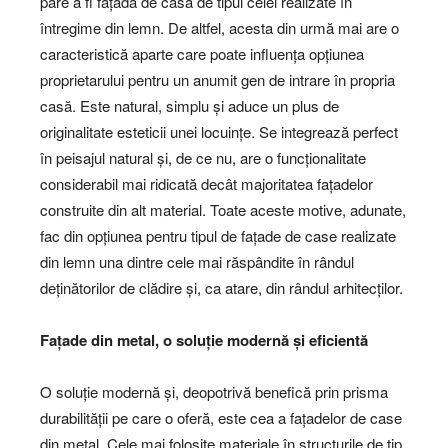
pare a fi fațada de casă de tipul celei realizate în
întregime din lemn. De altfel, acesta din urmă mai are o
caracteristică aparte care poate influența opțiunea
proprietarului pentru un anumit gen de intrare în propria
casă. Este natural, simplu și aduce un plus de
originalitate esteticii unei locuințe. Se integrează perfect
în peisajul natural și, de ce nu, are o funcționalitate
considerabil mai ridicată decât majoritatea fațadelor
construite din alt material. Toate aceste motive, adunate,
fac din opțiunea pentru tipul de fațade de case realizate
din lemn una dintre cele mai răspândite în rândul
deținătorilor de clădire și, ca atare, din rândul arhitecților.
Fațade din metal, o soluție modernă și eficientă
O soluție modernă și, deopotrivă benefică prin prisma
durabilității pe care o oferă, este cea a fațadelor de case
din metal. Cele mai folosite materiale în structurile de tip