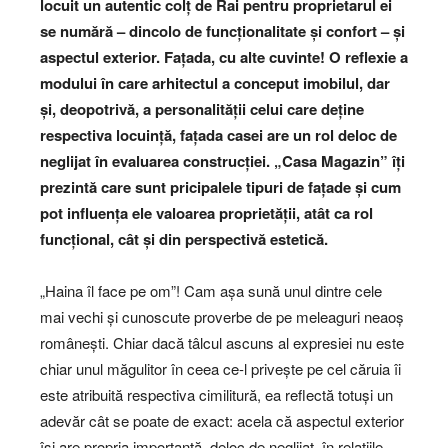
locuit un autentic colț de Rai pentru proprietarul ei
se numără – dincolo de funcționalitate și confort – și
aspectul exterior. Fațada, cu alte cuvinte! O reflexie a
modului în care arhitectul a conceput imobilul, dar
și, deopotrivă, a personalității celui care deține
respectiva locuință, fațada casei are un rol deloc de
neglijat în evaluarea construcției. „Casa Magazin” îți
prezintă care sunt pricipalele tipuri de fațade și cum
pot influența ele valoarea proprietății, atât ca rol
funcțional, cât și din perspectivă estetică.
„Haina îl face pe om”! Cam așa sună unul dintre cele
mai vechi și cunoscute proverbe de pe meleaguri neaoș
românești. Chiar dacă tâlcul ascuns al expresiei nu este
chiar unul măgulitor în ceea ce-l privește pe cel căruia îi
este atribuită respectiva cimilitură, ea reflectă totuși un
adevăr cât se poate de exact: acela că aspectul exterior
își are propria importanță, deloc de neglijat, în relațiile