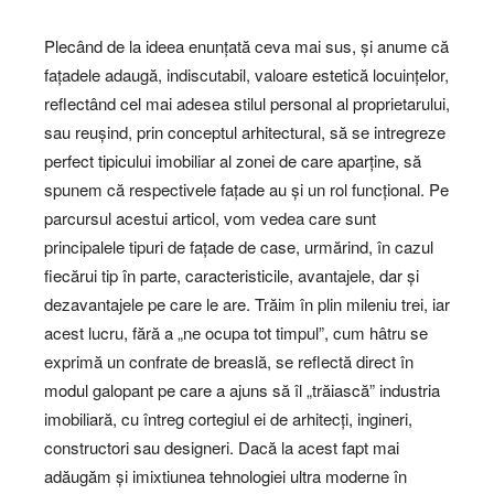
Plecând de la ideea enunțată ceva mai sus, și anume că
fațadele adaugă, indiscutabil, valoare estetică locuințelor,
reflectând cel mai adesea stilul personal al proprietarului,
sau reușind, prin conceptul arhitectural, să se intregreze
perfect tipicului imobiliar al zonei de care aparține, să
spunem că respectivele fațade au și un rol funcțional. Pe
parcursul acestui articol, vom vedea care sunt
principalele tipuri de fațade de case, urmărind, în cazul
fiecărui tip în parte, caracteristicile, avantajele, dar și
dezavantajele pe care le are. Trăim în plin mileniu trei, iar
acest lucru, fără a „ne ocupa tot timpul”, cum hâtru se
exprimă un confrate de breaslă, se reflectă direct în
modul galopant pe care a ajuns să îl „trăiască” industria
imobiliară, cu întreg cortegiul ei de arhitecți, ingineri,
constructori sau designeri. Dacă la acest fapt mai
adăugăm și imixtiunea tehnologiei ultra moderne în