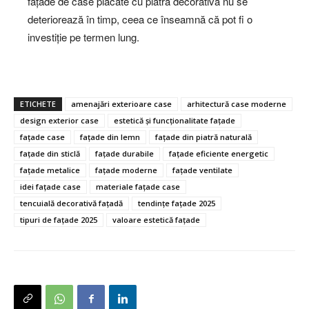
fațade de case placate cu piatră decorativă nu se
deteriorează în timp, ceea ce înseamnă că pot fi o
investiție pe termen lung.
ETICHETE
amenajări exterioare case
arhitectură case moderne
design exterior case
estetică și funcționalitate fațade
fațade case
fațade din lemn
fațade din piatră naturală
fațade din sticlă
fațade durabile
fațade eficiente energetic
fațade metalice
fațade moderne
fațade ventilate
idei fațade case
materiale fațade case
tencuială decorativă fațadă
tendințe fațade 2025
tipuri de fațade 2025
valoare estetică fațade