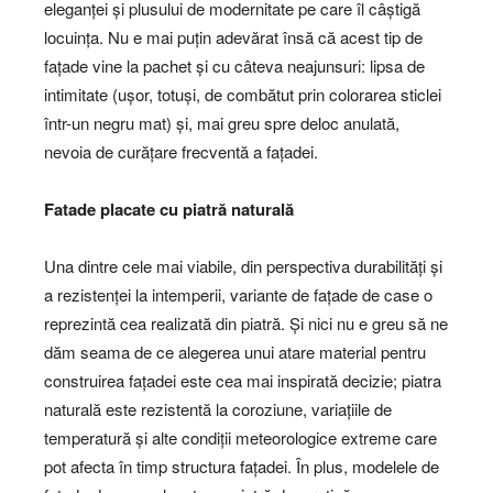
eleganței și plusului de modernitate pe care îl câștigă
locuința. Nu e mai puțin adevărat însă că acest tip de
fațade vine la pachet și cu câteva neajunsuri: lipsa de
intimitate (ușor, totuși, de combătut prin colorarea sticlei
într-un negru mat) și, mai greu spre deloc anulată,
nevoia de curățare frecventă a fațadei.
Fatade placate cu piatr
ă
natural
ă
Una dintre cele mai viabile, din perspectiva durabilități și
a rezistenței la intemperii, variante de fațade de case o
reprezintă cea realizată din piatră. Și nici nu e greu să ne
dăm seama de ce alegerea unui atare material pentru
construirea fațadei este cea mai inspirată decizie; piatra
naturală este rezistentă la coroziune, variațiile de
temperatură și alte condiții meteorologice extreme care
pot afecta în timp structura fațadei. În plus, modelele de