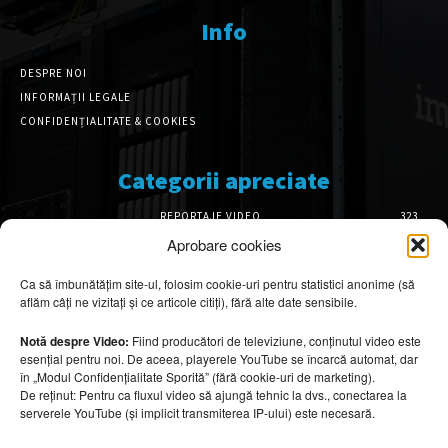
Info
DESPRE NOI
INFORMAȚII LEGALE
CONFIDENȚIALITATE & COOKIES
Categorii apreciate
REPORTAJE VIDEO
323
AMENAJĂRI INTERIOARE
126
Aprobare cookies
ISTORIE & PATRIMONIU
102
Ca să îmbunătățim site-ul, folosim cookie-uri pentru statistici anonime (să
DESIGN INTERIOR
64
aflăm câți ne vizitați și ce articole citiți), fără alte date sensibile.
ARHITECTURĂ & DESIGN
56
OPINII & ANALIZE
43
Notă despre Video:
Fiind producători de televiziune, conținutul video este
esențial pentru noi. De aceea, playerele YouTube se încarcă automat, dar
Articole recomandate
în „Modul Confidențialitate Sporită” (fără cookie-uri de marketing).
De reținut: Pentru ca fluxul video să ajungă tehnic la dvs., conectarea la
serverele YouTube (și implicit transmiterea IP-ului) este necesară.
Cele mai impresionante cabane moderne
ascunse în natură