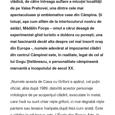
vlădică, de către întreaga suflare a micuței localități
de pe Valea Prahovei, una dintre cele mai
spectaculoase și emblematice case din Câmpina. Și
totuși, așa cum aflăm de la interlocutorul nostru de
astăzi, Mădălin Focșa – omul a cărui desagă de
experimentat ghid turistic e doldora cu povești, una
mai fascinantă decât alta despre cel mai însorit oraș
din Europa -, numele adevărat al impozantei clădiri
din centrul Câmpinei este, în realitate, legat de cel al
lui Gogu Ștefănescu, o personalitate câmpineană
marcantă a începutului de secol XX.
„Numele acesta de Casa cu Grifoni a apărut, cel puțin
oficial, abia după 1989, datorită acestor personaje
mitologice de pe acoperișul clădirii, executate în metal,
care însă nu sunt chiar niște grifoni, ci mai degrabă niște
pantere sau leoaice înaripate,după felul cum arată. Este
o clădire în stil beaux-arts, L’École des Beaux-Arts, la