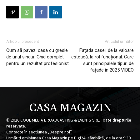
Articolul precedent
Articolul următor
Cum să pavezi casa cu gresie
Fațada casei, de la valoare
de unul singur. Ghid complet
estetică, la rol funcțional. Care
pentru un rezultat profesionist
sunt principalele tipuri de
fațade în 2025 VIDEO
CASA MAGAZIN
©
2026
COOL MEDIA BROADCASTING & EVENTS SRL. Toate drepturile
rezervate.
Contacte în secțiunea „Despre noi”.
Urmăriți emisiunea Casa Magazin pe Digi24, sâmbătă, de la ora 9:30.