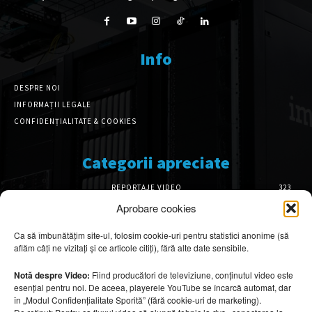
Info
DESPRE NOI
INFORMAȚII LEGALE
CONFIDENȚIALITATE & COOKIES
Categorii apreciate
REPORTAJE VIDEO
323
AMENAJĂRI INTERIOARE
126
Aprobare cookies
ISTORIE & PATRIMONIU
102
Ca să îmbunătățim site-ul, folosim cookie-uri pentru statistici anonime (să
DESIGN INTERIOR
64
aflăm câți ne vizitați și ce articole citiți), fără alte date sensibile.
ARHITECTURĂ & DESIGN
56
OPINII & ANALIZE
43
Notă despre Video:
Fiind producători de televiziune, conținutul video este
esențial pentru noi. De aceea, playerele YouTube se încarcă automat, dar
Articole recomandate
în „Modul Confidențialitate Sporită” (fără cookie-uri de marketing).