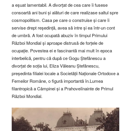
a eșuat lamentabil. A divorțat de cea care îi fusese
consoartă ani buni și alături de care realizase saltul spre
cosmopolitism. Casa pe care o construise și care îi
servise drept reședință, avea să intre și ea într-un cont
de umbră. A fost ocupată abuziv în timpul Primului
Război Mondial și aproape distrusă de forțele de
ocupație. Povestea ei e fascinantă mai mult în epoca
interbelică, pentru că după ce Gogu Ștefănescu a
divorțat de soția lui, Eliza Văleanu Ștefănescu,
președinta filialei locale a Societății Naționale Ortodoxe a
Femeilor Române, o figură importantă în.Lumea
filantropică a Câmpinei și a Prahoveiînainte de Primul
Război Mondial.