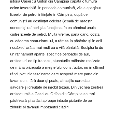
istoria Casei cu Grifon din Câmpina capătă o turnură
deloc favorabilă. În perioada comunistă, vila a aparținut
liceelor de petrol înființate în Câmpina, după ce
comuniștii au desființat celebra Școală de maeștri,
sondori și rafinori și a funcționat în ea căminul unuia
dintre liceele de petrol. Multă vreme, până când, odată
cu căderea comunismului, a rămas în părăsire și în anii
nouăzeci arăta mai mult ca o vilă bântuită. Sculpturile de
un rafinament aparte, specifice perioadei de aur,
arhitecturii de tip francez, stucaturile măiastre realizate
de mâna pricepută a meșterului constructor, nu în ultimul
rând, picturile fascinante care acoperă mare parte din
tavan sunt, fără doar și poate, atracțiile care dau
savoare și greutate de imobil tezaur. Din vechea zestrea
arhitecturală a Casei cu Grifon din Câmpina se mai
păstrează și astăzi aproape intacte picturile de pe
zidurile și tavanul impozantei clădiri.