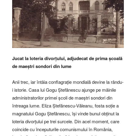
Jucat la loteria divorțului, adjudecat de prima școală
de maeștri sondori din lume
Anii trec, iar întâia conflagrație mondială devine la rându-
i istorie. Casa lui Gogu Ștefănescu ajunge pe mâinile
administratorilor primei școli de maeștri sondori din
întreaga lume. Eliza Ștefănescu-Văleanu, fosta soție a
magnatului Gogu Ștefănescu, își vinde bunul obținut la
loteria divorțului pe trei surcele. Din acel moment, care
coincide cu începuturile comunismului în România,