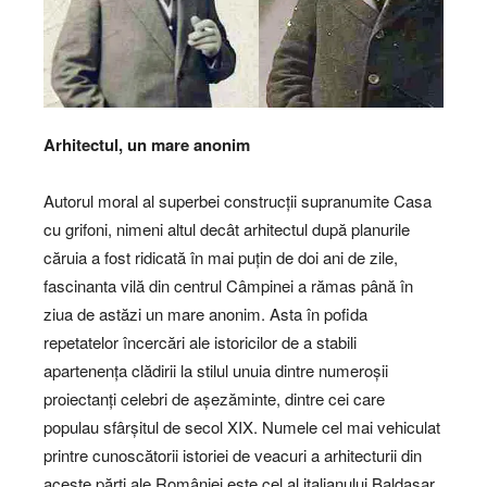
Arhitectul, un mare anonim
Autorul moral al superbei construcții supranumite Casa
cu grifoni, nimeni altul decât arhitectul după planurile
căruia a fost ridicată în mai puțin de doi ani de zile,
fascinanta vilă din centrul Câmpinei a rămas până în
ziua de astăzi un mare anonim. Asta în pofida
repetatelor încercări ale istoricilor de a stabili
apartenența clădirii la stilul unuia dintre numeroșii
proiectanți celebri de așezăminte, dintre cei care
populau sfârșitul de secol XIX. Numele cel mai vehiculat
printre cunoscătorii istoriei de veacuri a arhitecturii din
aceste părți ale României este cel al italianului Baldasar