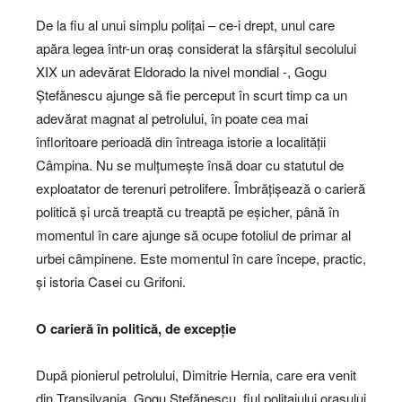
De la fiu al unui simplu polițai – ce-i drept, unul care
apăra legea într-un oraș considerat la sfârșitul secolului
XIX un adevărat Eldorado la nivel mondial -, Gogu
Ștefănescu ajunge să fie perceput în scurt timp ca un
adevărat magnat al petrolului, în poate cea mai
înfloritoare perioadă din întreaga istorie a localității
Câmpina. Nu se mulțumește însă doar cu statutul de
exploatator de terenuri petrolifere. Îmbrățișează o carieră
politică și urcă treaptă cu treaptă pe eșicher, până în
momentul în care ajunge să ocupe fotoliul de primar al
urbei câmpinene. Este momentul în care începe, practic,
și istoria Casei cu Grifoni.
O carieră în politică, de excepție
După pionierul petrolului, Dimitrie Hernia, care era venit
din Transilvania, Gogu Ștefănescu, fiul polițaiului orașului