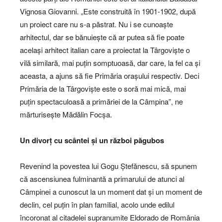
Vignosa Giovanni. „Este construită în 1901-1902, după
un proiect care nu s-a păstrat. Nu i se cunoaște
arhitectul, dar se bănuiește că ar putea să fie poate
același arhitect italian care a proiectat la Târgoviște o
vilă similară, mai puțin somptuoasă, dar care, la fel ca și
aceasta, a ajuns să fie Primăria orașului respectiv. Deci
Primăria de la Târgoviște este o soră mai mică, mai
puțin spectaculoasă a primăriei de la Câmpina”, ne
mărturisește Mădălin Focșa.
Un divorț cu scântei și un război păgubos
Revenind la povestea lui Gogu Ștefănescu, să spunem
că ascensiunea fulminantă a primarului de atunci al
Câmpinei a cunoscut la un moment dat și un moment de
declin, cel puțin în plan familial, acolo unde edilul
încoronat al citadelei supranumite Eldorado de România