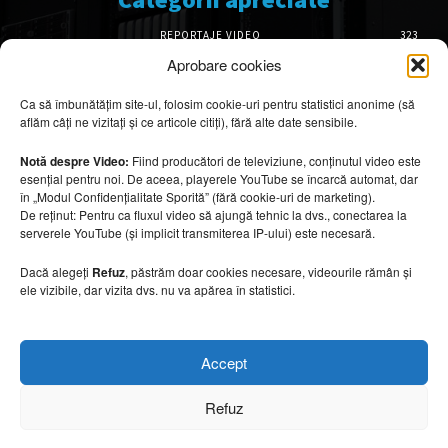
REPORTAJE VIDEO
323
AMENAJĂRI INTERIOARE
126
Aprobare cookies
ISTORIE & PATRIMONIU
101
Ca să îmbunătățim site-ul, folosim cookie-uri pentru statistici anonime (să
DESIGN INTERIOR
64
aflăm câți ne vizitați și ce articole citiți), fără alte date sensibile.
ARHITECTURĂ & DESIGN
55
OPINII & ANALIZE
43
Notă despre Video:
Fiind producători de televiziune, conținutul video este
esențial pentru noi. De aceea, playerele YouTube se încarcă automat, dar
Articole recomandate
în „Modul Confidențialitate Sporită” (fără cookie-uri de marketing).
De reținut: Pentru ca fluxul video să ajungă tehnic la dvs., conectarea la
serverele YouTube (și implicit transmiterea IP-ului) este necesară.
Secretele construirii bungalourilor
suspendate deasupra apei
Dacă alegeți
Refuz
, păstrăm doar cookies necesare, videourile rămân și
6 august 2026
ele vizibile, dar vizita dvs. nu va apărea în statistici.
Cum amenajezi curtea pentru seri de vară
Accept
6 august 2026
Refuz