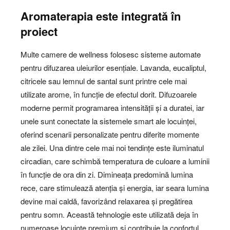
Aromaterapia este integrată în
proiect
Multe camere de wellness folosesc sisteme automate
pentru difuzarea uleiurilor esențiale. Lavanda, eucaliptul,
citricele sau lemnul de santal sunt printre cele mai
utilizate arome, în funcție de efectul dorit. Difuzoarele
moderne permit programarea intensității și a duratei, iar
unele sunt conectate la sistemele smart ale locuinței,
oferind scenarii personalizate pentru diferite momente
ale zilei. Una dintre cele mai noi tendințe este iluminatul
circadian, care schimbă temperatura de culoare a luminii
în funcție de ora din zi. Dimineața predomină lumina
rece, care stimulează atenția și energia, iar seara lumina
devine mai caldă, favorizând relaxarea și pregătirea
pentru somn. Această tehnologie este utilizată deja în
numeroase locuințe premium și contribuie la confortul