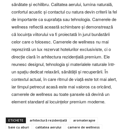
sănătate și echilibru. Calitatea aerului, lumina naturală,
confortul acustic și contactul cu natura devin criterii la fel
de importante ca suprafața sau tehnologia. Camerele de
wellness reflectă această schimbare și demonstrează
că locuința viitorului va fi proiectată în jurul bunăstării
celor care o folosesc. Camerele de wellness nu mai
reprezintă un lux rezervat hotelurilor exclusiviste, ci o
direcție clară în arhitectura rezidențială premium. Ele
reunesc designul, tehnologia și materialele naturale într-
un spațiu dedicat relaxării, sănătății și recuperării. În
contextul actual, în care ritmul de viață este tot mai alert,
iar timpul petrecut acasă este mai valoros ca oricând,
camerele de wellness au toate șansele să devină un
element standard al locuințelor premium moderne.
ETICHETE
arhitectură rezidențială
aromaterapie
baie cu aburi
calitatea aerului
camere de wellness