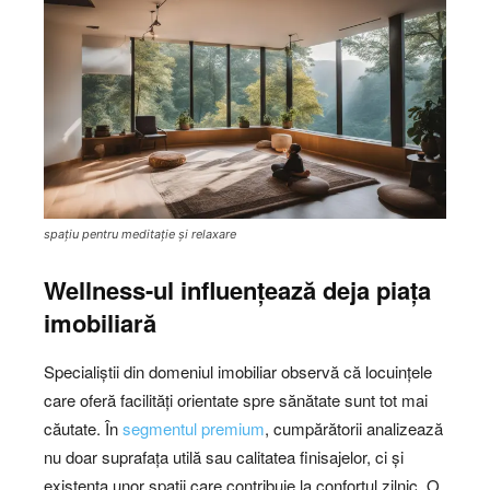
spațiu pentru meditație și relaxare
Wellness-ul influențează deja piața
imobiliară
Specialiștii din domeniul imobiliar observă că locuințele
care oferă facilități orientate spre sănătate sunt tot mai
căutate. În
segmentul premium
, cumpărătorii analizează
nu doar suprafața utilă sau calitatea finisajelor, ci și
existența unor spații care contribuie la confortul zilnic. O