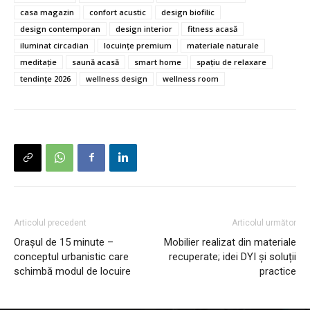
casa magazin
confort acustic
design biofilic
design contemporan
design interior
fitness acasă
iluminat circadian
locuințe premium
materiale naturale
meditație
saună acasă
smart home
spațiu de relaxare
tendințe 2026
wellness design
wellness room
Articolul precedent
Articolul următor
Orașul de 15 minute –
Mobilier realizat din materiale
conceptul urbanistic care
recuperate; idei DYI și soluții
schimbă modul de locuire
practice