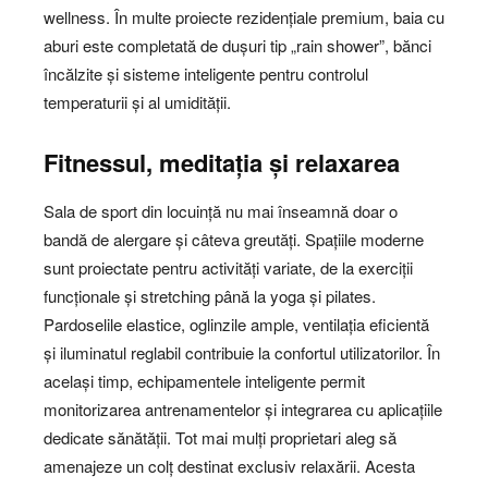
wellness. În multe proiecte rezidențiale premium, baia cu
aburi este completată de dușuri tip „rain shower”, bănci
încălzite și sisteme inteligente pentru controlul
temperaturii și al umidității.
Fitnessul, meditația și relaxarea
Sala de sport din locuință nu mai înseamnă doar o
bandă de alergare și câteva greutăți. Spațiile moderne
sunt proiectate pentru activități variate, de la exerciții
funcționale și stretching până la yoga și pilates.
Pardoselile elastice, oglinzile ample, ventilația eficientă
și iluminatul reglabil contribuie la confortul utilizatorilor. În
același timp, echipamentele inteligente permit
monitorizarea antrenamentelor și integrarea cu aplicațiile
dedicate sănătății. Tot mai mulți proprietari aleg să
amenajeze un colț destinat exclusiv relaxării. Acesta