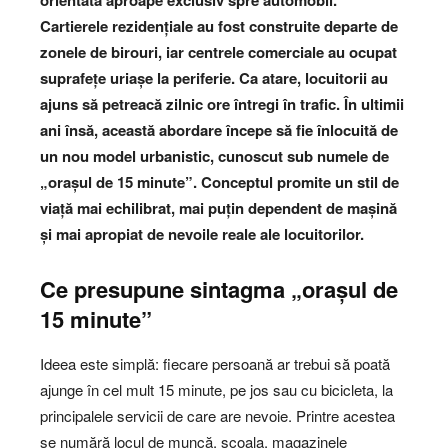
orientată aproape exclusiv spre automobil.
Cartierele rezidențiale au fost construite departe de
zonele de birouri, iar centrele comerciale au ocupat
suprafețe uriașe la periferie. Ca atare, locuitorii au
ajuns să petreacă zilnic ore întregi în trafic. În ultimii
ani însă, această abordare începe să fie înlocuită de
un nou model urbanistic, cunoscut sub numele de
„orașul de 15 minute”. Conceptul promite un stil de
viață mai echilibrat, mai puțin dependent de mașină
și mai apropiat de nevoile reale ale locuitorilor.
Ce presupune sintagma „orașul de
15 minute”
Ideea este simplă: fiecare persoană ar trebui să poată
ajunge în cel mult 15 minute, pe jos sau cu bicicleta, la
principalele servicii de care are nevoie. Printre acestea
se numără locul de muncă, școala, magazinele