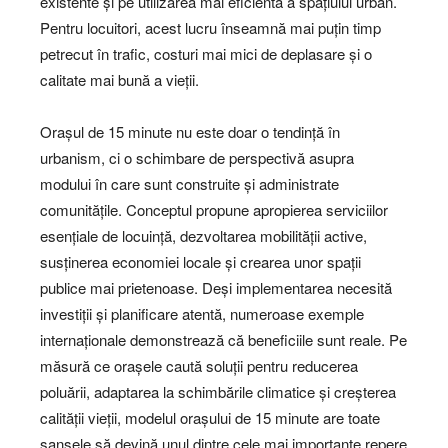
existente și pe utilizarea mai eficientă a spațiului urban.
Pentru locuitori, acest lucru înseamnă mai puțin timp
petrecut în trafic, costuri mai mici de deplasare și o
calitate mai bună a vieții.
Orașul de 15 minute nu este doar o tendință în
urbanism, ci o schimbare de perspectivă asupra
modului în care sunt construite și administrate
comunitățile. Conceptul propune apropierea serviciilor
esențiale de locuință, dezvoltarea mobilității active,
susținerea economiei locale și crearea unor spații
publice mai prietenoase. Deși implementarea necesită
investiții și planificare atentă, numeroase exemple
internaționale demonstrează că beneficiile sunt reale. Pe
măsură ce orașele caută soluții pentru reducerea
poluării, adaptarea la schimbările climatice și creșterea
calității vieții, modelul orașului de 15 minute are toate
șansele să devină unul dintre cele mai importante repere