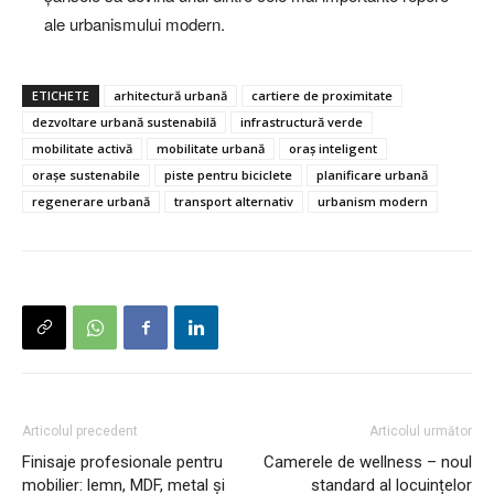
ale urbanismului modern.
ETICHETE
arhitectură urbană
cartiere de proximitate
dezvoltare urbană sustenabilă
infrastructură verde
mobilitate activă
mobilitate urbană
oraș inteligent
orașe sustenabile
piste pentru biciclete
planificare urbană
regenerare urbană
transport alternativ
urbanism modern
Articolul precedent
Articolul următor
Finisaje profesionale pentru
Camerele de wellness – noul
mobilier: lemn, MDF, metal și
standard al locuințelor