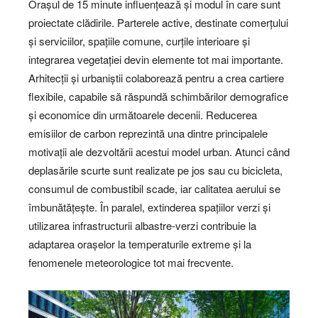
Orașul de 15 minute influențează și modul în care sunt
proiectate clădirile. Parterele active, destinate comerțului
și serviciilor, spațiile comune, curțile interioare și
integrarea vegetației devin elemente tot mai importante.
Arhitecții și urbaniștii colaborează pentru a crea cartiere
flexibile, capabile să răspundă schimbărilor demografice
și economice din următoarele decenii. Reducerea
emisiilor de carbon reprezintă una dintre principalele
motivații ale dezvoltării acestui model urban. Atunci când
deplasările scurte sunt realizate pe jos sau cu bicicleta,
consumul de combustibil scade, iar calitatea aerului se
îmbunătățește. În paralel, extinderea spațiilor verzi și
utilizarea infrastructurii albastre-verzi contribuie la
adaptarea orașelor la temperaturile extreme și la
fenomenele meteorologice tot mai frecvente.