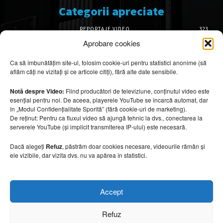
Categorii apreciate
REPORTAJE VIDEO
323
AMENAJĂRI INTERIOARE
126
Aprobare cookies
ISTORIE & PATRIMONIU
100
Ca să îmbunătățim site-ul, folosim cookie-uri pentru statistici anonime (să
DESIGN INTERIOR
64
aflăm câți ne vizitați și ce articole citiți), fără alte date sensibile.
ARHITECTURĂ & DESIGN
54
OPINII & ANALIZE
43
Notă despre Video:
Fiind producători de televiziune, conținutul video este
esențial pentru noi. De aceea, playerele YouTube se încarcă automat, dar
Articole recomandate
în „Modul Confidențialitate Sporită” (fără cookie-uri de marketing).
De reținut: Pentru ca fluxul video să ajungă tehnic la dvs., conectarea la
serverele YouTube (și implicit transmiterea IP-ului) este necesară.
Marile aeroporturi spectaculoase ale lumii.
De ce sunt considerate capodopere
arhitecturale
Dacă alegeți
Refuz
, păstrăm doar cookies necesare, videourile rămân și
ele vizibile, dar vizita dvs. nu va apărea în statistici.
5 august 2026
Bioarhitectura remodelează viitorul
Accept
hotelurilor
5 august 2026
Refuz