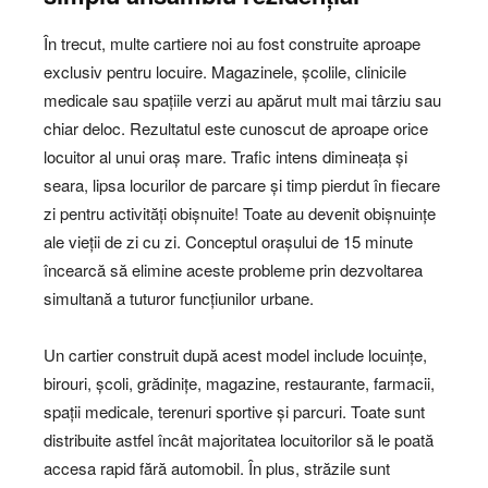
În trecut, multe cartiere noi au fost construite aproape
exclusiv pentru locuire. Magazinele, școlile, clinicile
medicale sau spațiile verzi au apărut mult mai târziu sau
chiar deloc. Rezultatul este cunoscut de aproape orice
locuitor al unui oraș mare. Trafic intens dimineața și
seara, lipsa locurilor de parcare și timp pierdut în fiecare
zi pentru activități obișnuite! Toate au devenit obișnuințe
ale vieții de zi cu zi. Conceptul orașului de 15 minute
încearcă să elimine aceste probleme prin dezvoltarea
simultană a tuturor funcțiunilor urbane.
Un cartier construit după acest model include locuințe,
birouri, școli, grădinițe, magazine, restaurante, farmacii,
spații medicale, terenuri sportive și parcuri. Toate sunt
distribuite astfel încât majoritatea locuitorilor să le poată
accesa rapid fără automobil. În plus, străzile sunt