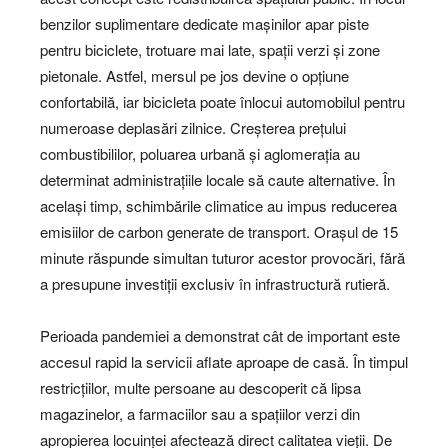
benzilor suplimentare dedicate mașinilor apar piste
pentru biciclete, trotuare mai late, spații verzi și zone
pietonale. Astfel, mersul pe jos devine o opțiune
confortabilă, iar bicicleta poate înlocui automobilul pentru
numeroase deplasări zilnice. Creșterea prețului
combustibililor, poluarea urbană și aglomerația au
determinat administrațiile locale să caute alternative. În
același timp, schimbările climatice au impus reducerea
emisiilor de carbon generate de transport. Orașul de 15
minute răspunde simultan tuturor acestor provocări, fără
a presupune investiții exclusiv în infrastructură rutieră.
Perioada pandemiei a demonstrat cât de important este
accesul rapid la servicii aflate aproape de casă. În timpul
restricțiilor, multe persoane au descoperit că lipsa
magazinelor, a farmaciilor sau a spațiilor verzi din
apropierea locuinței afectează direct calitatea vieții. De