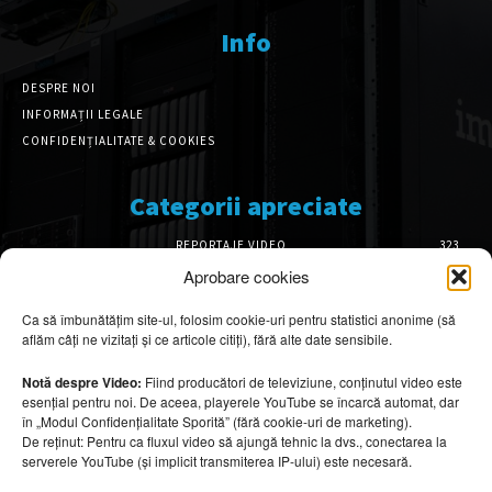
Info
DESPRE NOI
INFORMAȚII LEGALE
CONFIDENȚIALITATE & COOKIES
Categorii apreciate
REPORTAJE VIDEO
323
AMENAJĂRI INTERIOARE
126
Aprobare cookies
ISTORIE & PATRIMONIU
102
Ca să îmbunătățim site-ul, folosim cookie-uri pentru statistici anonime (să
DESIGN INTERIOR
64
aflăm câți ne vizitați și ce articole citiți), fără alte date sensibile.
ARHITECTURĂ & DESIGN
56
OPINII & ANALIZE
43
Notă despre Video:
Fiind producători de televiziune, conținutul video este
esențial pentru noi. De aceea, playerele YouTube se încarcă automat, dar
Articole recomandate
în „Modul Confidențialitate Sporită” (fără cookie-uri de marketing).
De reținut: Pentru ca fluxul video să ajungă tehnic la dvs., conectarea la
serverele YouTube (și implicit transmiterea IP-ului) este necesară.
Cele mai impresionante cabane moderne
ascunse în natură