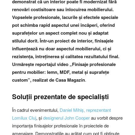
demonstrat că un interior poate fi modernizat fără
renovări costisitoare sau înlocuirea mobilierului.
Vopselele profesionale, lacurile și efectele speciale
pot schimba rapid aspectul unei încăperi, oferind
suprafețelor un aspect complet nou și adaptat
stilului dorit.
Într-un proiect de interior, finisajele
influențează nu doar aspectul mobilierului, ci și
rezistența, întreținerea și calitatea rezultatului final.
Urmărește reportajul video „Finisaje profesionale
pentru mobilier: lemn, MDF, metal și suprafețe
custom”, realizat de Casa Magazin
.
Soluții prezentate de specialiști
În cadrul evenimentului,
Daniel Mihiș, reprezentant
Lomilux Cluj
, și
designerul John Cooper
au vorbit despre
importanța finisajelor profesionale în proiectele de
amenajare. Demonstrațiile au arătat cum pot fi obținute