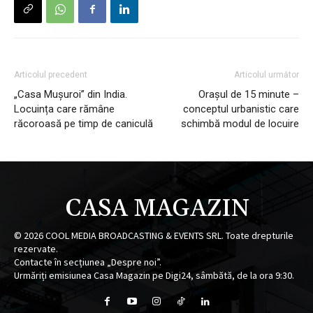
Articolul precedent
Articolul următor
„Casa Mușuroi” din India.
Orașul de 15 minute –
Locuința care rămâne
conceptul urbanistic care
răcoroasă pe timp de caniculă
schimbă modul de locuire
CASA MAGAZIN
©
2026
COOL MEDIA BROADCASTING & EVENTS SRL. Toate drepturile
rezervate.
Contacte în secțiunea „Despre noi”.
Urmăriți emisiunea Casa Magazin pe Digi24, sâmbătă, de la ora 9:30.