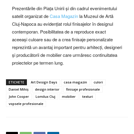
Prezentările din Piața Unirii și din cadrul evenimentului
satelit organizat de
Casa Magazin
la Muzeul de Artă
Cluj-Napoca au evidențiat rolul finisajelor în designul
contemporan. Posibilitatea de a reproduce exact
aceeași culoare sau de a crea finisaje personalizate
reprezintă un avantaj important pentru arhitecți, designeri
și producătorii de mobilier care urmăresc continuitatea
proiectelor pe termen lung.
ETICHETE
Art Design Days
casa magazin
culori
Daniel Mihiș
design interior
finisaje profesionale
John Cooper
Lomilux Cluj
mobilier
texturi
vopsele profesionale