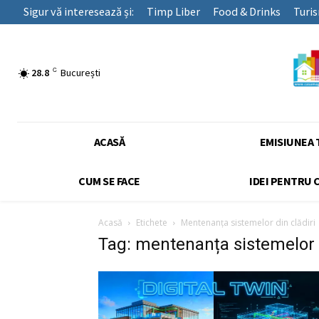
Sigur vă interesează și:
Timp Liber
Food & Drinks
Turi
C
28.8
București
ACASĂ
EMISIUNEA 
CUM SE FACE
IDEI PENTRU 
Acasă
Etichete
Mentenanța sistemelor din clădiri
Tag: mentenanța sistemelor d