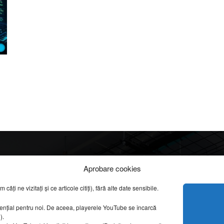
Info
Categorii
Aprobare cookies
apreciate
ți ne vizitați și ce articole citiți), fără alte date sensibile.
DESPRE NOI
INFORMAȚII LEGALE
REPORTAJE VIDEO
sențial pentru noi. De aceea, playerele YouTube se încarcă
CONFIDENȚIALITATE & COOKIES
g).
AMENAJĂRI INTERI