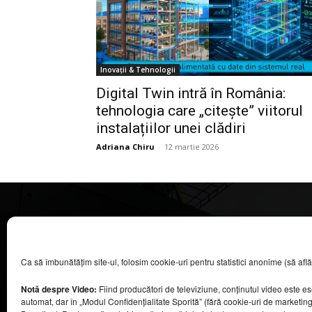
Inovații & Tehnologii
Digital Twin intră în România:
tehnologia care „citește” viitorul
instalațiilor unei clădiri
Adriana Chiru
-
12 martie 2026
CASA MAGAZIN
Ca să îmbunătățim site-ul, folosim cookie-uri pentru statistici anonime (să aflăm câ
©
2026
COOL MEDIA BROADCASTING & EVENTS SRL.
Toate drepturile rezervate.
Notă despre Video:
Fiind producători de televiziune, conținutul video este e
Contacte în secțiunea „Despre noi”.
automat, dar în „Modul Confidențialitate Sporită” (fără cookie-uri de marketin
Urmăriți emisiunea Casa Magazin pe Digi24,