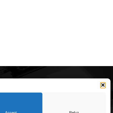
Articole recomandate
Cele mai impresionante cabane
moderne ascunse în natură
323
7 august 2026
OARE
126
Accept
Refuz