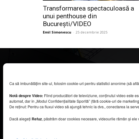
Transformarea spectaculoasă a
unui penthouse din
București/VIDEO
Emil Simonescu
-
25 decembrie 2025
CASA MAGAZIN
Ca să îmbunătățim site-ul, folosim cookie-uri pentru statistici anonime (să aflăm câ
©
2026
COOL MEDIA BROADCASTING & EVENTS SRL.
Toate drepturile rezervate.
Notă despre Video:
Fiind producători de televiziune, conținutul video este e
Contacte în secțiunea „Despre noi”.
automat, dar în „Modul Confidențialitate Sporită” (fără cookie-uri de marketin
Urmăriți emisiunea Casa Magazin pe Digi24,
De reținut: Pentru ca fluxul video să ajungă tehnic la dvs., conectarea la serv
sâmbătă, de la ora 9:30.
Dacă alegeți
Refuz
, păstrăm doar cookies necesare, videourile rămân și ele viz