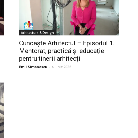
Arhitectură & Design
Cunoaște Arhitectul – Episodul 1.
Mentorat, practică și educație
pentru tinerii arhitecți
Emil Simonescu
-
4 iunie 2026