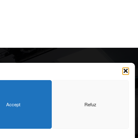
Articole recomandate
Cele mai impresionante cabane
moderne ascunse în natură
323
7 august 2026
OARE
126
Accept
Refuz
ONIU
102
Ouse Valley Viaduct, construcția
64
care sfidează timpul
SIGN
56
7 august 2026
43