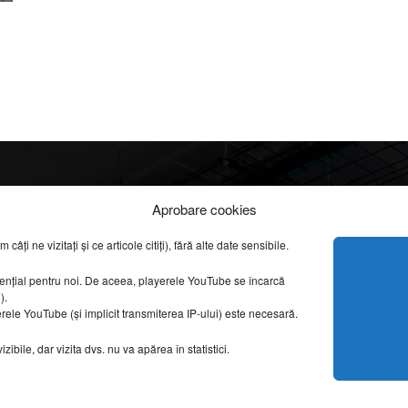
Info
Categorii
Aprobare cookies
apreciate
ți ne vizitați și ce articole citiți), fără alte date sensibile.
DESPRE NOI
INFORMAȚII LEGALE
REPORTAJE VIDEO
sențial pentru noi. De aceea, playerele YouTube se încarcă
CONFIDENȚIALITATE & COOKIES
g).
AMENAJĂRI INTERI
erele YouTube (și implicit transmiterea IP-ului) este necesară.
ISTORIE & PATRIM
DESIGN INTERIOR
ibile, dar vizita dvs. nu va apărea în statistici.
ARHITECTURĂ & DE
OPINII & ANALIZE