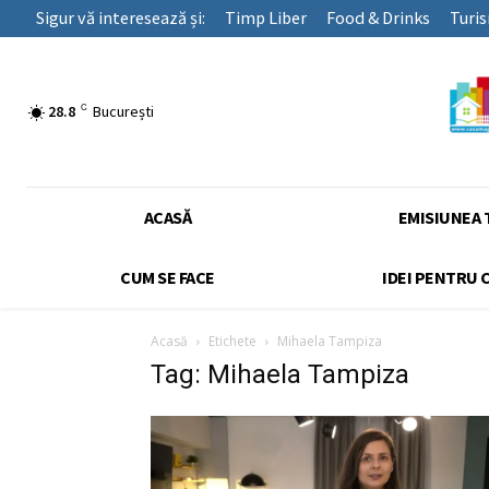
Sigur vă interesează și:
Timp Liber
Food & Drinks
Turi
C
28.8
București
ACASĂ
EMISIUNEA 
CUM SE FACE
IDEI PENTRU 
Acasă
Etichete
Mihaela Tampiza
Tag: Mihaela Tampiza