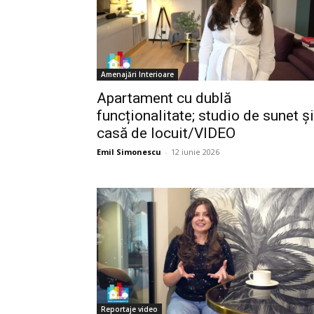
Amenajări Interioare
Apartament cu dublă
funcționalitate; studio de sunet și
casă de locuit/VIDEO
Emil Simonescu
-
12 iunie 2026
Reportaje video