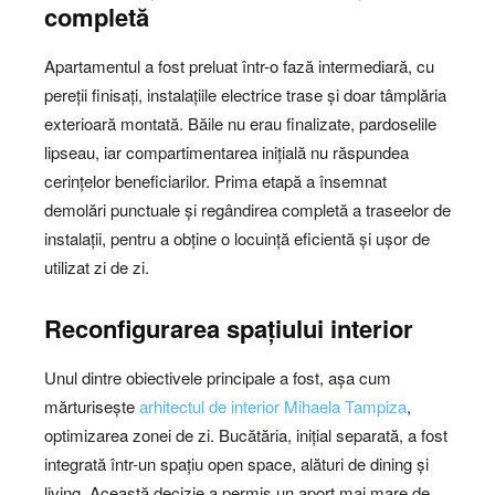
completă
Apartamentul a fost preluat într-o fază intermediară, cu
pereții finisați, instalațiile electrice trase și doar tâmplăria
exterioară montată. Băile nu erau finalizate, pardoselile
lipseau, iar compartimentarea inițială nu răspundea
cerințelor beneficiarilor. Prima etapă a însemnat
demolări punctuale și regândirea completă a traseelor de
instalații, pentru a obține o locuință eficientă și ușor de
utilizat zi de zi.
Reconfigurarea spațiului interior
Unul dintre obiectivele principale a fost, așa cum
mărturisește
arhitectul de interior Mihaela Tampiza
,
optimizarea zonei de zi. Bucătăria, inițial separată, a fost
integrată într-un spațiu open space, alături de dining și
living. Această decizie a permis un aport mai mare de