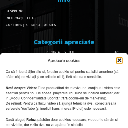
DESPRE NOI
INFORMAȚII LEGALE
CONFIDENȚIALITATE & COOKIES
Categorii apreciate
REPORTAJE VIDEO
323
AMENAJĂRI INTERIOARE
126
Aprobare cookies
ISTORIE & PATRIMONIU
102
Ca să îmbunătățim site-ul, folosim cookie-uri pentru statistici anonime (să
DESIGN INTERIOR
64
aflăm câți ne vizitați și ce articole citiți), fără alte date sensibile.
ARHITECTURĂ & DESIGN
56
OPINII & ANALIZE
43
Notă despre Video:
Fiind producători de televiziune, conținutul video este
esențial pentru noi. De aceea, playerele YouTube se încarcă automat, dar
Articole recomandate
în „Modul Confidențialitate Sporită” (fără cookie-uri de marketing).
De reținut: Pentru ca fluxul video să ajungă tehnic la dvs., conectarea la
serverele YouTube (și implicit transmiterea IP-ului) este necesară.
Cele mai impresionante cabane moderne
ascunse în natură
Dacă alegeți
Refuz
, păstrăm doar cookies necesare, videourile rămân și
7 august 2026
ele vizibile, dar vizita dvs. nu va apărea în statistici.