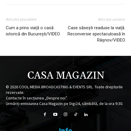
Articolul precedent
Articolul următor
Cum a prins viață o casă
Case săsești readuse la viață.
istorică din București/VIDEO
Reconversie spectaculoasă în
Râșnov/VIDEO
CASA MAGAZIN
©
2026
COOL MEDIA BROADCASTING & EVENTS SRL. Toate drepturile
rezervate.
Contacte în secțiunea „Despre noi”.
Urmăriți emisiunea Casa Magazin pe Digi24, sâmbătă, de la ora 9:30.
Info