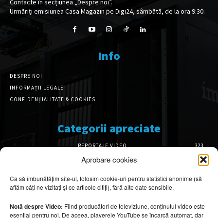
Contacte în secțiunea „Despre noi”.
Urmăriți emisiunea Casa Magazin pe Digi24, sâmbătă, de la ora 9:30.
Info
DESPRE NOI
INFORMAȚII LEGALE
CONFIDENȚIALITATE & COOKIES
Categorii apreciate
REPORTAJE VIDEO
323
AMENAJĂRI INTERIOARE
126
Aprobare cookies
ISTORIE & PATRIMONIU
102
Ca să îmbunătățim site-ul, folosim cookie-uri pentru statistici anonime (să
DESIGN INTERIOR
64
aflăm câți ne vizitați și ce articole citiți), fără alte date sensibile.
ARHITECTURĂ & DESIGN
56
OPINII & ANALIZE
43
Notă despre Video:
Fiind producători de televiziune, conținutul video este
esențial pentru noi. De aceea, playerele YouTube se încarcă automat, dar