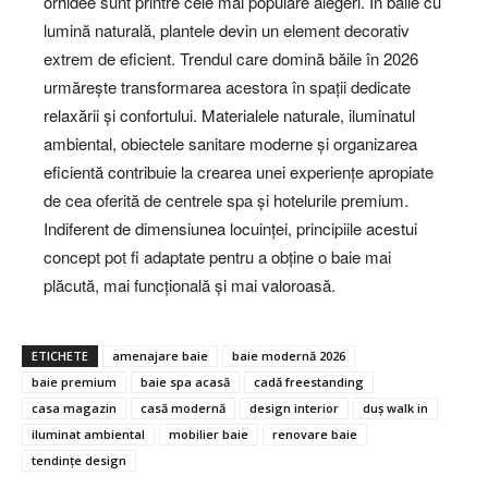
orhidee sunt printre cele mai populare alegeri. În băile cu
lumină naturală, plantele devin un element decorativ
extrem de eficient. Trendul care domină băile în 2026
urmărește transformarea acestora în spații dedicate
relaxării și confortului. Materialele naturale, iluminatul
ambiental, obiectele sanitare moderne și organizarea
eficientă contribuie la crearea unei experiențe apropiate
de cea oferită de centrele spa și hotelurile premium.
Indiferent de dimensiunea locuinței, principiile acestui
concept pot fi adaptate pentru a obține o baie mai
plăcută, mai funcțională și mai valoroasă.
ETICHETE
amenajare baie
baie modernă 2026
baie premium
baie spa acasă
cadă freestanding
casa magazin
casă modernă
design interior
duș walk in
iluminat ambiental
mobilier baie
renovare baie
tendințe design