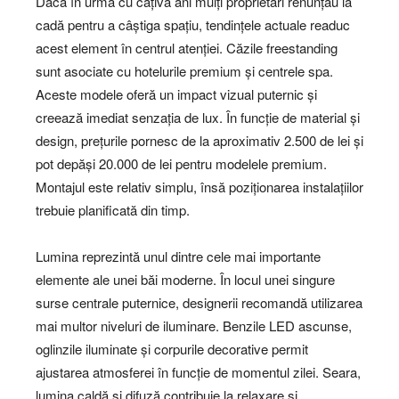
Dacă în urmă cu câțiva ani mulți proprietari renunțau la
cadă pentru a câștiga spațiu, tendințele actuale readuc
acest element în centrul atenției. Căzile freestanding
sunt asociate cu hotelurile premium și centrele spa.
Aceste modele oferă un impact vizual puternic și
creează imediat senzația de lux. În funcție de material și
design, prețurile pornesc de la aproximativ 2.500 de lei și
pot depăși 20.000 de lei pentru modelele premium.
Montajul este relativ simplu, însă poziționarea instalațiilor
trebuie planificată din timp.
Lumina reprezintă unul dintre cele mai importante
elemente ale unei băi moderne. În locul unei singure
surse centrale puternice, designerii recomandă utilizarea
mai multor niveluri de iluminare. Benzile LED ascunse,
oglinzile iluminate și corpurile decorative permit
ajustarea atmosferei în funcție de momentul zilei. Seara,
lumina caldă și difuză contribuie la relaxare și