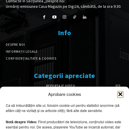
Contacte în secțiunea „Despre noi”.
Urmăriți emisiunea Casa Magazin pe Digi24, sâmbătă, de la ora 9:30.
Info
DESPRE NOI
INFORMAȚII LEGALE
CONFIDENȚIALITATE & COOKIES
Categorii apreciate
REPORTAJE VIDEO
323
AMENAJĂRI INTERIOARE
126
Aprobare cookies
ISTORIE & PATRIMONIU
102
Ca să îmbunătățim site-ul, folosim cookie-uri pentru statistici anonime (să
DESIGN INTERIOR
64
aflăm câți ne vizitați și ce articole citiți), fără alte date sensibile.
ARHITECTURĂ & DESIGN
56
OPINII & ANALIZE
43
Notă despre Video:
Fiind producători de televiziune, conținutul video este
esențial pentru noi. De aceea, playerele YouTube se încarcă automat, dar