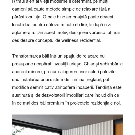
Ritmul alert al vieții moderne îi determină pe mulți
oameni să caute metode simple de relaxare fără a
părăsi locuința. O baie bine amenajată poate deveni
locul ideal pentru câteva minute de liniște după o zi
aglomerată. Din acest motiv, designerii vorbesc tot mai
des despre conceptul de wellness rezidențial.
Transformarea băii într-un spațiu de relaxare nu
presupune neapărat investiții uriașe. Chiar și schimbările
aparent minore, precum alegerea unor culori potrivite
sau instalarea unui sistem de iluminat reglabil, pot
modifica semnificativ atmosfera încăperii. Tendința este
susținută și de dezvoltatorii imobiliari care includ din ce
în ce mai des băi premium în proiectele rezidențiale noi.