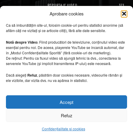
REPORTAJE VIDEO
323
AMENAJĂRI INTERIOARE
126
Aprobare cookies
ISTORIE & PATRIMONIU
102
Ca să îmbunătățim site-ul, folosim cookie-uri pentru statistici anonime (să
DESIGN INTERIOR
64
aflăm câți ne vizitați și ce articole citiți), fără alte date sensibile.
ARHITECTURĂ & DESIGN
56
OPINII & ANALIZE
43
Notă despre Video:
Fiind producători de televiziune, conținutul video este
esențial pentru noi. De aceea, playerele YouTube se încarcă automat, dar
Articole recomandate
în „Modul Confidențialitate Sporită” (fără cookie-uri de marketing).
De reținut: Pentru ca fluxul video să ajungă tehnic la dvs., conectarea la
serverele YouTube (și implicit transmiterea IP-ului) este necesară.
Cele mai impresionante cabane moderne
ascunse în natură
Dacă alegeți
Refuz
, păstrăm doar cookies necesare, videourile rămân și
7 august 2026
ele vizibile, dar vizita dvs. nu va apărea în statistici.
Ouse Valley Viaduct, construcția care
Accept
sfidează timpul
7 august 2026
Refuz
Confidențialitate și cookies