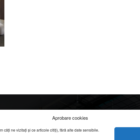
Info
Categorii
Aprobare cookies
apreciate
ți ne vizitați și ce articole citiți), fără alte date sensibile.
DESPRE NOI
INFORMAȚII LEGALE