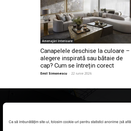
Amenajări Interioare
Canapelele deschise la culoare –
alegere inspirată sau bătaie de
cap? Cum se întrețin corect
Emil Simonescu
-
22 iunie 2026
CASA MAGAZIN
Ca să îmbunătățim site-ul, folosim cookie-uri pentru statistici anonime (să aflăm câ
©
2026
COOL MEDIA BROADCASTING & EVENTS SRL.
Toate drepturile rezervate.