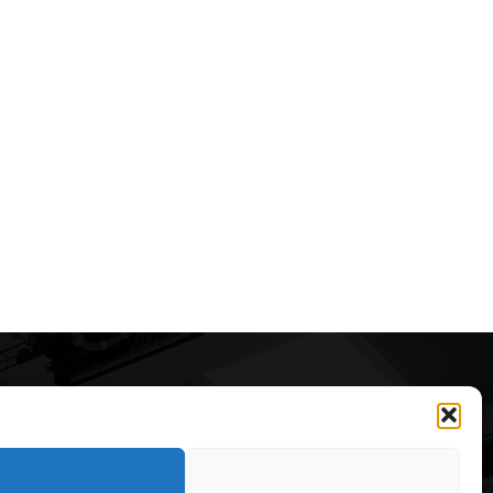
Articole recomandate
Secretele construirii
bungalourilor suspendate