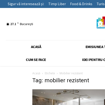
Sigur vă interesează și:
Timp Liber
Food & Drinks
Turi
C
27.1
București
ACASĂ
EMISIUNEA 
CUM SE FACE
IDEI PENTRU 
Acasă
Etichete
Mobilier rezistent
Tag: mobilier rezistent