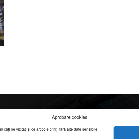
Info
Categorii
Aprobare cookies
apreciate
ți ne vizitați și ce articole citiți), fără alte date sensibile.
DESPRE NOI
INFORMAȚII LEGALE