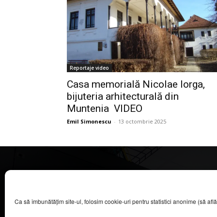
Reportaje video
Casa memorială Nicolae Iorga,
bijuteria arhitecturală din
Muntenia VIDEO
Emil Simonescu
-
13 octombrie 2025
CASA MAGAZIN
Ca să îmbunătățim site-ul, folosim cookie-uri pentru statistici anonime (să aflăm câ
©
2026
COOL MEDIA BROADCASTING & EVENTS SRL.
Toate drepturile rezervate.