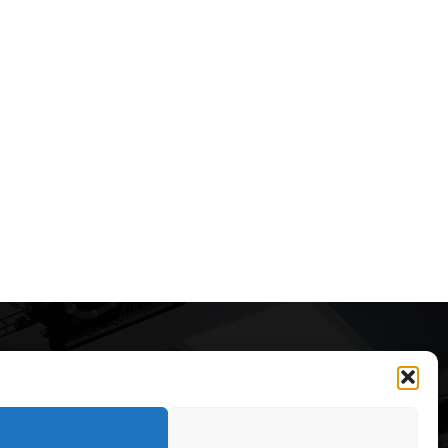
Articole recomandate
Cele mai impresionante cabane
moderne ascunse în natură