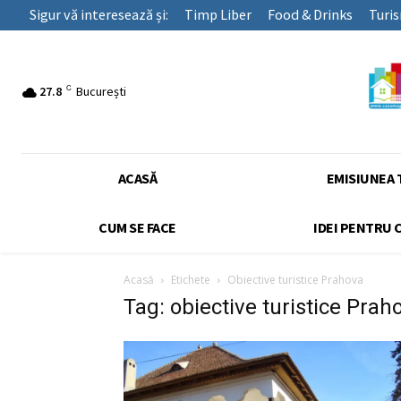
Sigur vă interesează și:
Timp Liber
Food & Drinks
Turi
C
27.8
București
ACASĂ
EMISIUNEA 
CUM SE FACE
IDEI PENTRU 
Acasă
Etichete
Obiective turistice Prahova
Tag: obiective turistice Prah