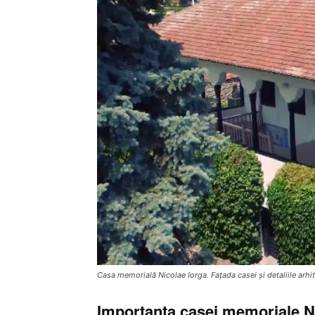
Casa memorială Nicolae Iorga. Fațada casei și detaliile arhit
Importanța casei memoriale N