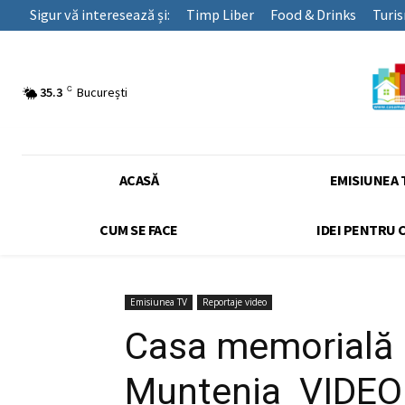
Sigur vă interesează și:
Timp Liber
Food & Drinks
Turi
C
35.3
București
ACASĂ
EMISIUNEA 
CUM SE FACE
IDEI PENTRU 
Emisiunea TV
Reportaje video
Casa memorială Ni
Muntenia VIDEO