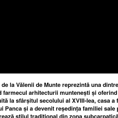
e la Vălenii de Munte reprezintă una dintre
farmecul arhitecturii muntenești și oferind o
tă la sfârșitul secolului al XVIII-lea, casa a
i Panca și a devenit reședința familiei sale 
trează stilul tradițional din zona subcarpati