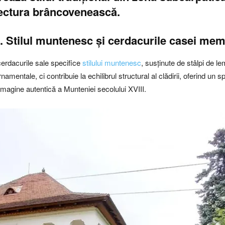
tectura brâncovenească.
.
Stilul muntenesc și cerdacurile casei mem
erdacurile sale specifice
stilului muntenesc
, susținute de stâlpi de le
ntale, ci contribuie la echilibrul structural al clădirii, oferind un spaț
 imagine autentică a Munteniei secolului XVIII.