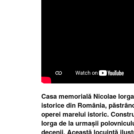
Casa memorială Nicolae Iorga d
istorice din România, păstrând 
operei marelui istoric. Construi
Iorga de la urmașii polovniculu
decenii. Această locuință ilus