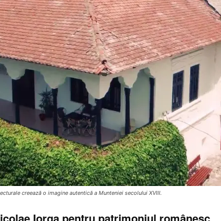
ecturale creează o imagine autentică a Munteniei secolului XVIII.
icolae Iorga pentru patrimoniul românesc