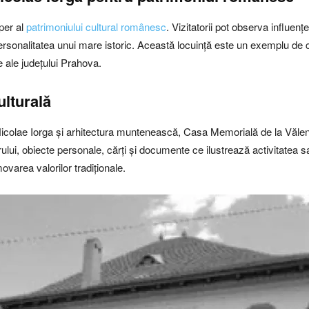
eper al
patrimoniului cultural românesc
. Vizitatorii pot observa influenț
ersonalitatea unui mare istoric. Această locuință este un exemplu de co
ale ale județului Prahova.
ulturală
Nicolae Iorga și arhitectura muntenească, Casa Memorială de la Vălenii
orului, obiecte personale, cărți și documente ce ilustrează activitatea
ovarea valorilor tradiționale.