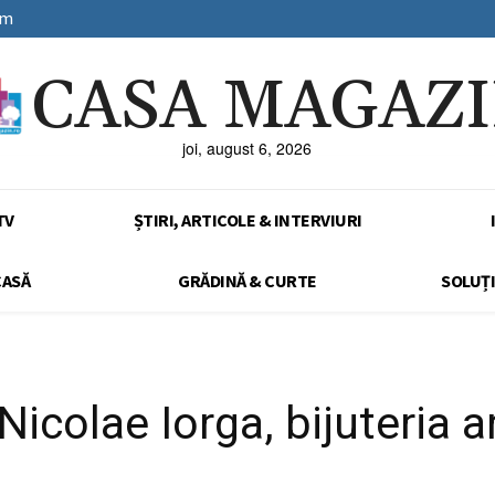
sm
CASA MAGAZ
joi, august 6, 2026
TV
ȘTIRI, ARTICOLE & INTERVIURI
CASĂ
GRĂDINĂ & CURTE
SOLUȚI
colae Iorga, bijuteria ar