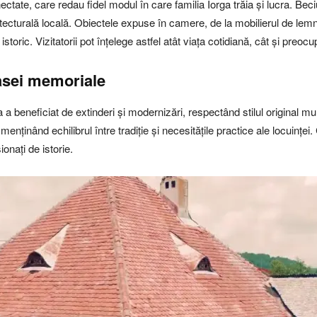
ectate, care redau fidel modul în care familia Iorga trăia și lucra. Be
hitecturală locală. Obiectele expuse în camere, de la mobilierul de le
storic. Vizitatorii pot înțelege astfel atât viața cotidiană, cât și preocu
casei memoriale
a a beneficiat de extinderi și modernizări, respectând stilul original mu
, menținând echilibrul între tradiție și necesitățile practice ale locuin
ionați de istorie.