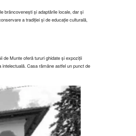
ele brâncovenești și adaptările locale, dar și
nservare a tradiției și de educație culturală,
 de Munte oferă tururi ghidate și expoziții
 sa intelectuală. Casa rămâne astfel un punct de