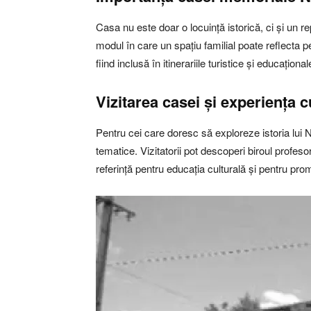
Casa nu este doar o locuință istorică, ci și un r
modul în care un spațiu familial poate reflecta p
fiind inclusă în itinerariile turistice și educațion
Vizitarea casei și experiența c
Pentru cei care doresc să exploreze istoria lui 
tematice. Vizitatorii pot descoperi biroul profes
referință pentru educația culturală și pentru prom