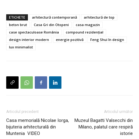
ETICHETE
arhitectură contemporană
arhitectură de top
beton brut
Casa Gri din Otopeni
casa magazin
case spectaculoase România
compound rezidențial
design interior modern
energie pozitivă
Feng Shui în design
lux minimalist
Articolul precedent
Articolul următor
Casa memorială Nicolae Iorga,
Muzeul Bagatti Valsecchi din
bijuteria arhitecturală din
Milano, palatul care respiră
Muntenia VIDEO
istorie