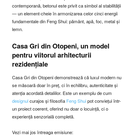
contemporană, betonul este privit ca simbol al stabilității
— un element-cheie în armonizarea celor cinci energii
fundamentale din Feng Shui: pământ, apă, foc, metal și
lemn.
Casa Gri din Otopeni, un model
pentru viitorul arhitecturii
rezidențiale
Casa Gri din Otopeni demonstrează că luxul modern nu
se măsoară doar în preț, ci în echilibru, autenticitate și
atenția acordată detaliilor. Este un exemplu de cum
designul
curajos și filosofia
Feng Shui
pot conviețui într-
un proiect coerent, oferind nu doar o locuință, ci o
experiență senzorială completă.
Vezi mai jos întreaga emisiune: