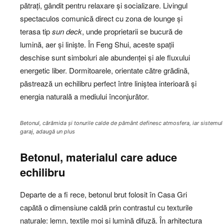
pătrați, gândit pentru relaxare și socializare. Livingul
spectaculos comunică direct cu zona de lounge și
terasa tip
sun deck
, unde proprietarii se bucură de
lumină, aer și liniște. În Feng Shui, aceste spații
deschise sunt simboluri ale abundenței și ale fluxului
energetic liber. Dormitoarele, orientate către grădină,
păstrează un echilibru perfect între liniștea interioară și
energia naturală a mediului înconjurător.
Betonul, cărămida și tonurile calde de pământ definesc atmosfera, iar sistemul de
garaj, adaugă un plus
Betonul, materialul care aduce
echilibru
Departe de a fi rece, betonul brut folosit în Casa Gri
capătă o dimensiune caldă prin contrastul cu texturile
naturale: lemn, textile moi și lumină difuză. În arhitectura