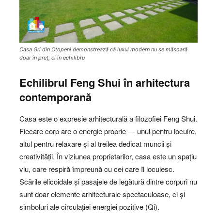
Casa Gri din Otopeni demonstrează că luxul modern nu se măsoară
doar în preț, ci în echilibru
Echilibrul Feng Shui în arhitectura
contemporană
Casa este o expresie arhitecturală a filozofiei Feng Shui.
Fiecare corp are o energie proprie — unul pentru locuire,
altul pentru relaxare și al treilea dedicat muncii și
creativității. În viziunea proprietarilor, casa este un spațiu
viu, care respiră împreună cu cei care îl locuiesc.
Scările elicoidale și pasajele de legătură dintre corpuri nu
sunt doar elemente arhitecturale spectaculoase, ci și
simboluri ale circulației energiei pozitive (Qi).