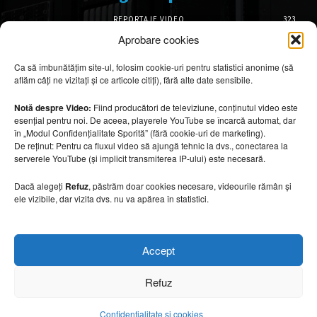
REPORTAJE VIDEO
323
AMENAJĂRI INTERIOARE
127
Aprobare cookies
ISTORIE & PATRIMONIU
102
Ca să îmbunătățim site-ul, folosim cookie-uri pentru statistici anonime (să
DESIGN INTERIOR
64
aflăm câți ne vizitați și ce articole citiți), fără alte date sensibile.
ARHITECTURĂ & DESIGN
57
OPINII & ANALIZE
43
Notă despre Video:
Fiind producători de televiziune, conținutul video este
esențial pentru noi. De aceea, playerele YouTube se încarcă automat, dar
Articole recomandate
în „Modul Confidențialitate Sporită” (fără cookie-uri de marketing).
De reținut: Pentru ca fluxul video să ajungă tehnic la dvs., conectarea la
serverele YouTube (și implicit transmiterea IP-ului) este necesară.
Băi spectaculoase inspirate din centrele spa
10 august 2026
Dacă alegeți
Refuz
, păstrăm doar cookies necesare, videourile rămân și
ele vizibile, dar vizita dvs. nu va apărea în statistici.
Mobilier rezistent la soare și temperaturi
Accept
ridicate
10 august 2026
Refuz
Confidențialitate și cookies