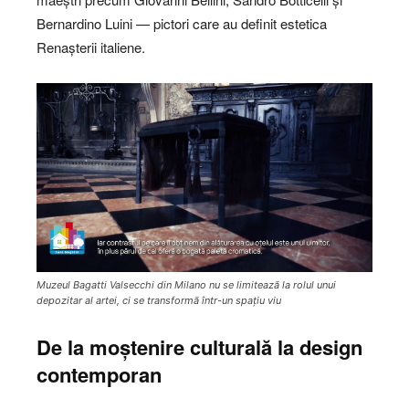
Bernardino Luini — pictori care au definit estetica
Renașterii italiene.
Muzeul Bagatti Valsecchi din Milano nu se limitează la rolul unui
depozitar al artei, ci se transformă într-un spațiu viu
De la moștenire culturală la design
contemporan