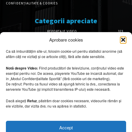
CONFIDENȚIALITATE & COOKIES
Categorii apreciate
REPORTAJE VIDEO
323
AMENAJĂRI INTERIOARE
126
Aprobare cookies
ISTORIE & PATRIMONIU
102
Ca să îmbunătățim site-ul, folosim cookie-uri pentru statistici anonime (să
DESIGN INTERIOR
64
aflăm câți ne vizitați și ce articole citiți), fără alte date sensibile.
ARHITECTURĂ & DESIGN
56
OPINII & ANALIZE
43
Notă despre Video:
Fiind producători de televiziune, conținutul video este
esențial pentru noi. De aceea, playerele YouTube se încarcă automat, dar
Articole recomandate
în „Modul Confidențialitate Sporită” (fără cookie-uri de marketing).
De reținut: Pentru ca fluxul video să ajungă tehnic la dvs., conectarea la
serverele YouTube (și implicit transmiterea IP-ului) este necesară.
Cele mai impresionante cabane moderne
ascunse în natură
Dacă alegeți
Refuz
, păstrăm doar cookies necesare, videourile rămân și
7 august 2026
ele vizibile, dar vizita dvs. nu va apărea în statistici.
Ouse Valley Viaduct, construcția care
Accept
sfidează timpul