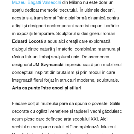
Muzeul Bagatti Valsecchi
din Milano nu este doar un
spațiu dedicat memoriei trecutului. În ultimele decenii,
acesta s-a transformat într-o platformă dinamică pentru
artiști și designeri contemporani care își expun lucrările
în expoziții temporare. Sculptorul și designerul român
Eduard Locotă
a adus aici creații care explorează
dialogul dintre natură și materie, combinând marmura și
rășina într-un limbaj sculptural unic. De asemenea,
designerul
JM Szymanski
impresionează prin mobilierul
conceptual inspirat din brutalism și prin modul în care
integrează fierul forjat în structuri moderne, sculpturale.
Arta ca punte între epoci și stiluri
Fiecare colț al muzeului pare să spună o poveste. Sălile
decorate cu oglinzi venețiene și tapiserii vechi găzduiesc
acum piese care definesc arta secolului XXI. Aici,
vechiul nu se opune noului, ci îl completează. Muzeul