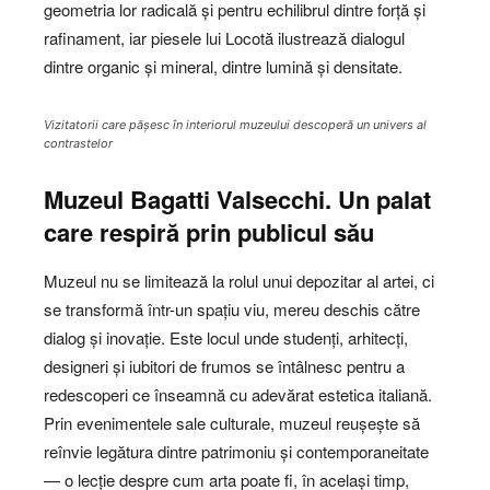
geometria lor radicală și pentru echilibrul dintre forță și
rafinament, iar piesele lui Locotă ilustrează dialogul
dintre organic și mineral, dintre lumină și densitate.
Vizitatorii care pășesc în interiorul muzeului descoperă un univers al
contrastelor
Muzeul Bagatti Valsecchi. Un palat
care respiră prin publicul său
Muzeul nu se limitează la rolul unui depozitar al artei, ci
se transformă într-un spațiu viu, mereu deschis către
dialog și inovație. Este locul unde studenți, arhitecți,
designeri și iubitori de frumos se întâlnesc pentru a
redescoperi ce înseamnă cu adevărat estetica italiană.
Prin evenimentele sale culturale, muzeul reușește să
reînvie legătura dintre patrimoniu și contemporaneitate
— o lecție despre cum arta poate fi, în același timp,