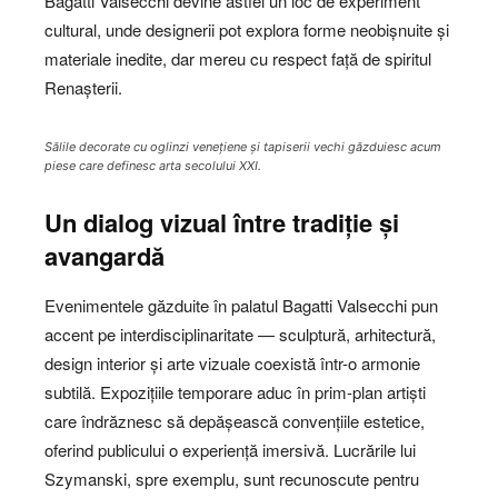
Bagatti Valsecchi devine astfel un loc de experiment
cultural, unde designerii pot explora forme neobișnuite și
materiale inedite, dar mereu cu respect față de spiritul
Renașterii.
Sălile decorate cu oglinzi venețiene și tapiserii vechi găzduiesc acum
piese care definesc arta secolului XXI.
Un dialog vizual între tradiție și
avangardă
Evenimentele găzduite în palatul Bagatti Valsecchi pun
accent pe interdisciplinaritate — sculptură, arhitectură,
design interior și arte vizuale coexistă într-o armonie
subtilă. Expozițiile temporare aduc în prim-plan artiști
care îndrăznesc să depășească convențiile estetice,
oferind publicului o experiență imersivă. Lucrările lui
Szymanski, spre exemplu, sunt recunoscute pentru