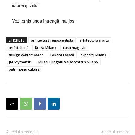
istorie și viitor.
Vezi emisiunea întreagă mai jos:
ETICHETE
arhitectură renascentistă
arhitectură și artă
artă italiană
Brera Milano
casa magazin
design contemporan
Eduard Locotă
expoziții Milano
JM Szymanski
Muzeul Bagatti Valsecchi din Milano
patrimoniu cultural
Articolul precedent
Articolul următor