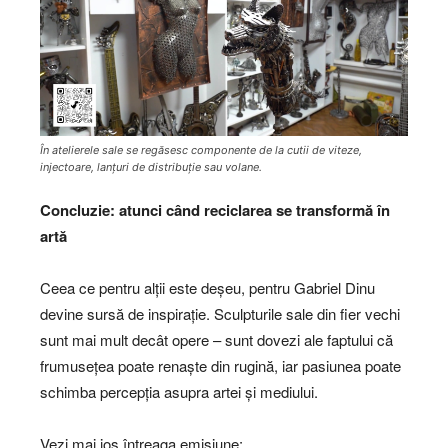
În atelierele sale se regăsesc componente de la cutii de viteze,
injectoare, lanțuri de distribuție sau volane.
Concluzie: atunci când reciclarea se transformă în
artă
Ceea ce pentru alții este deșeu, pentru Gabriel Dinu
devine sursă de inspirație. Sculpturile sale din fier vechi
sunt mai mult decât opere – sunt dovezi ale faptului că
frumusețea poate renaște din rugină, iar pasiunea poate
schimba percepția asupra artei și mediului.
Vezi mai jos întreaga emisiune: