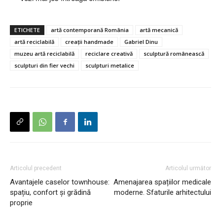
ETICHETE
artă contemporană România
artă mecanică
artă reciclabilă
creații handmade
Gabriel Dinu
muzeu artă reciclabilă
reciclare creativă
sculptură românească
sculpturi din fier vechi
sculpturi metalice
Articolul precedent
Articolul următor
Avantajele caselor townhouse:
Amenajarea spațiilor medicale
spațiu, confort și grădină
moderne. Sfaturile arhitectului
proprie