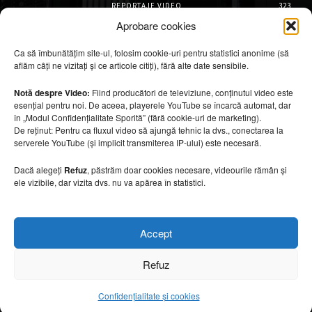
REPORTAJE VIDEO
323
AMENAJĂRI INTERIOARE
126
Aprobare cookies
ISTORIE & PATRIMONIU
102
Ca să îmbunătățim site-ul, folosim cookie-uri pentru statistici anonime (să
DESIGN INTERIOR
64
aflăm câți ne vizitați și ce articole citiți), fără alte date sensibile.
ARHITECTURĂ & DESIGN
56
OPINII & ANALIZE
43
Notă despre Video:
Fiind producători de televiziune, conținutul video este
esențial pentru noi. De aceea, playerele YouTube se încarcă automat, dar
Articole recomandate
în „Modul Confidențialitate Sporită” (fără cookie-uri de marketing).
De reținut: Pentru ca fluxul video să ajungă tehnic la dvs., conectarea la
serverele YouTube (și implicit transmiterea IP-ului) este necesară.
Cele mai impresionante cabane moderne
ascunse în natură
Dacă alegeți
Refuz
, păstrăm doar cookies necesare, videourile rămân și
7 august 2026
ele vizibile, dar vizita dvs. nu va apărea în statistici.
Ouse Valley Viaduct, construcția care
Accept
sfidează timpul
7 august 2026
Refuz
Confidențialitate și cookies