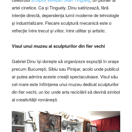
artei cinetice. Ca și Tinguely, Dinu satirizează, fără
intenție directă, dependența lumii moderne de tehnologie
și industrializare. Fiecare sculptură mecanică este o
reflecție între trecut și viitor, între utilitar și artistic.
Visul unui muzeu al sculpturilor din fier vechi
Gabriel Dinu își dorește să organizeze expoziții în orașe
precum București, Sibiu sau Pinișar, acolo unde publicul
ar putea admira aceste creații spectaculoase. Visul său
cel mare este înființarea unui muzeu dedicat sculpturilor
din fier vechi, un loc unde arta reciclării să devină simbol
al creativității românești.