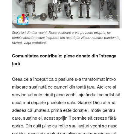
Sculpturi din fier vechi. Fiecare lucrare are o poveste proprie, iar
temele abordate sunt inspirate din realitățile zilelor noastre pandemie,
război, viața cotidiană.
Comunitatea contribuie: piese donate din întreaga
țară
Ceea ce a început ca o pasiune s-a transformat într-o
mișcare susținută de oameni din toată țara. Ateliere și
service-uri auto trimit piese vechi, ajutându-l pe artist să
ducă mai departe proiectele sale. Gabriel Dinu afirmă
adesea că „materia primă este donație”, motiv pentru
care, susține el, acest sprijin îi permite să creeze fără
oprire. Din cutii pline cu rotițe sau lanțuri vechi se nasc
noi idei, roboți și creaturi metalice care impresionează