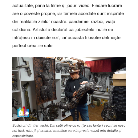
actualitate, până la filme și jocuri video. Fiecare lucrare
are o poveste proprie, iar temele abordate sunt inspirate
din realitățile zilelor noastre: pandemie, război, viața
cotidiană. Artistul a declarat că „obiectele inutile se
înfrățesc în obiecte noi”, iar această filosofie definește
perfect creațiile sale.
Sculpturi din fier vechi. Din cutii pline cu rotițe sau lanțuri vechi se nasc
noi idei, roboți și creaturi metalice care impresionează prin detaliu și
expresivitate.