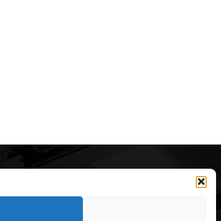
Articole recomandate
Cele mai impresionante cabane
moderne ascunse în natură
323