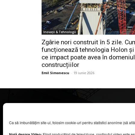
Inovații & Tehnologii
Zgârie nori construit în 5 zile. Cu
funcționează tehnologia Holon și
ce impact poate avea în domeniul
construcțiilor
Emil Simonescu
-
19 iunie 2026
CASA MAGAZIN
Ca să îmbunătățim site-ul, folosim cookie-uri pentru statistici anonime (să aflăm câ
©
2026
COOL MEDIA BROADCASTING & EVENTS SRL.
Toate drepturile rezervate.
Notă despre Video:
Fiind producători de televiziune, conținutul video este e