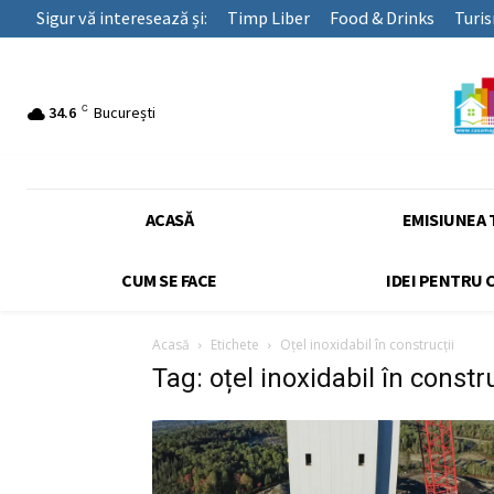
Sigur vă interesează și:
Timp Liber
Food & Drinks
Turi
C
34.6
București
ACASĂ
EMISIUNEA 
CUM SE FACE
IDEI PENTRU 
Acasă
Etichete
Oțel inoxidabil în construcții
Tag: oțel inoxidabil în constru