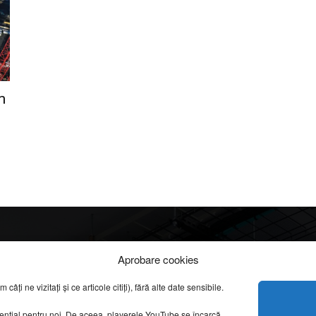
m
Info
Categorii
Aprobare cookies
apreciate
ți ne vizitați și ce articole citiți), fără alte date sensibile.
DESPRE NOI
INFORMAȚII LEGALE
REPORTAJE VIDEO
sențial pentru noi. De aceea, playerele YouTube se încarcă