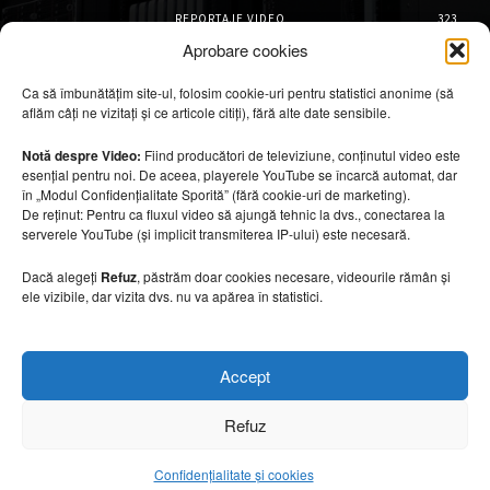
REPORTAJE VIDEO
323
AMENAJĂRI INTERIOARE
126
Aprobare cookies
ISTORIE & PATRIMONIU
100
Ca să îmbunătățim site-ul, folosim cookie-uri pentru statistici anonime (să
DESIGN INTERIOR
64
aflăm câți ne vizitați și ce articole citiți), fără alte date sensibile.
ARHITECTURĂ & DESIGN
54
OPINII & ANALIZE
43
Notă despre Video:
Fiind producători de televiziune, conținutul video este
esențial pentru noi. De aceea, playerele YouTube se încarcă automat, dar
Articole recomandate
în „Modul Confidențialitate Sporită” (fără cookie-uri de marketing).
De reținut: Pentru ca fluxul video să ajungă tehnic la dvs., conectarea la
serverele YouTube (și implicit transmiterea IP-ului) este necesară.
Marile aeroporturi spectaculoase ale lumii.
De ce sunt considerate capodopere
arhitecturale
Dacă alegeți
Refuz
, păstrăm doar cookies necesare, videourile rămân și
ele vizibile, dar vizita dvs. nu va apărea în statistici.
5 august 2026
Bioarhitectura remodelează viitorul
Accept
hotelurilor
5 august 2026
Refuz
Confidențialitate și cookies