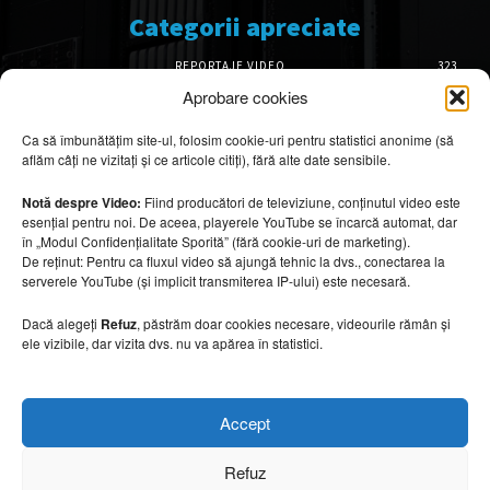
Categorii apreciate
REPORTAJE VIDEO
323
AMENAJĂRI INTERIOARE
127
Aprobare cookies
ISTORIE & PATRIMONIU
102
Ca să îmbunătățim site-ul, folosim cookie-uri pentru statistici anonime (să
DESIGN INTERIOR
64
aflăm câți ne vizitați și ce articole citiți), fără alte date sensibile.
ARHITECTURĂ & DESIGN
57
OPINII & ANALIZE
43
Notă despre Video:
Fiind producători de televiziune, conținutul video este
esențial pentru noi. De aceea, playerele YouTube se încarcă automat, dar
Articole recomandate
în „Modul Confidențialitate Sporită” (fără cookie-uri de marketing).
De reținut: Pentru ca fluxul video să ajungă tehnic la dvs., conectarea la
serverele YouTube (și implicit transmiterea IP-ului) este necesară.
Băi spectaculoase inspirate din centrele spa
10 august 2026
Dacă alegeți
Refuz
, păstrăm doar cookies necesare, videourile rămân și
ele vizibile, dar vizita dvs. nu va apărea în statistici.
Mobilier rezistent la soare și temperaturi
Accept
ridicate
10 august 2026
Refuz