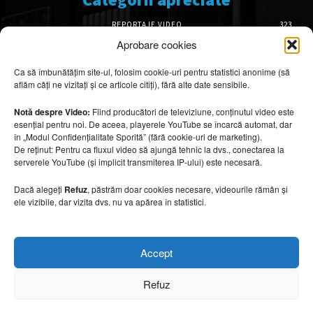
REPORTAJE VIDEO
323
AMENAJĂRI INTERIOARE
126
Aprobare cookies
ISTORIE & PATRIMONIU
102
Ca să îmbunătățim site-ul, folosim cookie-uri pentru statistici anonime (să
DESIGN INTERIOR
64
aflăm câți ne vizitați și ce articole citiți), fără alte date sensibile.
ARHITECTURĂ & DESIGN
56
OPINII & ANALIZE
43
Notă despre Video:
Fiind producători de televiziune, conținutul video este
esențial pentru noi. De aceea, playerele YouTube se încarcă automat, dar
Articole recomandate
în „Modul Confidențialitate Sporită” (fără cookie-uri de marketing).
De reținut: Pentru ca fluxul video să ajungă tehnic la dvs., conectarea la
serverele YouTube (și implicit transmiterea IP-ului) este necesară.
Cele mai impresionante cabane moderne
ascunse în natură
Dacă alegeți
Refuz
, păstrăm doar cookies necesare, videourile rămân și
7 august 2026
ele vizibile, dar vizita dvs. nu va apărea în statistici.
Ouse Valley Viaduct, construcția care
Accept
sfidează timpul
7 august 2026
Refuz