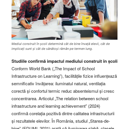
Mediul construit în școli determină cât de bine învață elevii, cât de
implicați sunt și cât de sănătoși rămân pe termen lung.
Studiile confirmă impactul mediului construit în școli
Conform World Bank („The Impact of School
Infrastructure on Learning”), facilitățile fizice influențează
semnificativ învățarea: iluminatul natural, ventilația
corectă și confortul termic reduc absenteismul și cresc
concentrarea. Articolul „The relation between school
infrastructure and learning achievement” (2024)
confirmă corelația pozitivă dintre calitatea infrastructurii
și rezultatele elevilor. În România, studiul „Starea-de-
bine” (EDUMI, 2021) arată că iluminarea slabă, clasele