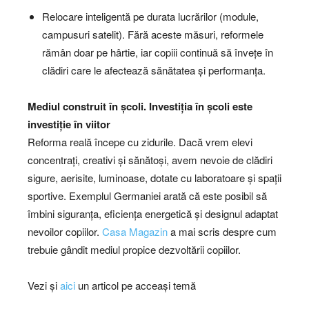
Relocare inteligentă pe durata lucrărilor (module,
campusuri satelit). Fără aceste măsuri, reformele
rămân doar pe hârtie, iar copiii continuă să învețe în
clădiri care le afectează sănătatea și performanța.
Mediul construit în școli. Investiția în școli este
investiție în viitor
Reforma reală începe cu zidurile. Dacă vrem elevi
concentrați, creativi și sănătoși, avem nevoie de clădiri
sigure, aerisite, luminoase, dotate cu laboratoare și spații
sportive. Exemplul Germaniei arată că este posibil să
îmbini siguranța, eficiența energetică și designul adaptat
nevoilor copiilor.
Casa Magazin
a mai scris despre cum
trebuie gândit mediul propice dezvoltării copiilor.
Vezi și
aici
un articol pe acceași temă