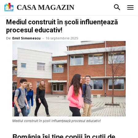
CASA MAGAZIN
Mediul construit în școli influențează
procesul educativ!
De
Emil Simonescu
-
16 septembrie 2025
Mediul construit în școli influențează procesul educativ!
România își ține copiii în cutii de