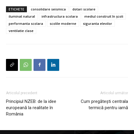
ETICHETE
consolidare seismica
dotari scolare
iluminat natural
infrastructura scolara
mediul construit în școli
performanta scolara
scolile moderne
siguranta elevilor
ventilatie clase
Articolul precedent
Articolul următor
Principiul NZEB: de la idee
Cum pregătești centrala
europeană la realitate în
termică pentru iarnă
România