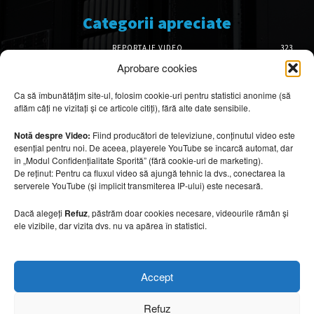
Categorii apreciate
REPORTAJE VIDEO
323
AMENAJĂRI INTERIOARE
126
Aprobare cookies
ISTORIE & PATRIMONIU
101
Ca să îmbunătățim site-ul, folosim cookie-uri pentru statistici anonime (să
DESIGN INTERIOR
64
aflăm câți ne vizitați și ce articole citiți), fără alte date sensibile.
ARHITECTURĂ & DESIGN
55
OPINII & ANALIZE
43
Notă despre Video:
Fiind producători de televiziune, conținutul video este
esențial pentru noi. De aceea, playerele YouTube se încarcă automat, dar
Articole recomandate
în „Modul Confidențialitate Sporită” (fără cookie-uri de marketing).
De reținut: Pentru ca fluxul video să ajungă tehnic la dvs., conectarea la
serverele YouTube (și implicit transmiterea IP-ului) este necesară.
Secretele construirii bungalourilor
suspendate deasupra apei
Dacă alegeți
Refuz
, păstrăm doar cookies necesare, videourile rămân și
6 august 2026
ele vizibile, dar vizita dvs. nu va apărea în statistici.
Cum amenajezi curtea pentru seri de vară
Accept
6 august 2026
Refuz