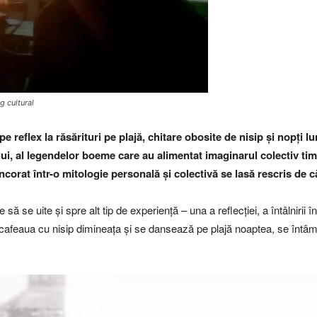
g cultural
reflex la răsărituri pe plajă, chitare obosite de nisip și nopți 
esului, al legendelor boeme care au alimentat imaginarul colectiv ti
ncorat într-o mitologie personală și colectivă se lasă rescris de că
 se uite și spre alt tip de experiență – una a reflecției, a întâlnirii în
ea cafeaua cu nisip dimineața și se dansează pe plajă noaptea, se înt