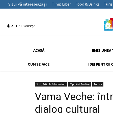
Sigur vă interesează și:
Timp Liber
Food & Drinks
Turi
C
27.1
București
ACASĂ
EMISIUNEA 
CUM SE FACE
IDEI PENTRU 
Știri, Articole & Interviuri
Opinii & Analize
Turism
Vama Veche: într
dialog cultural