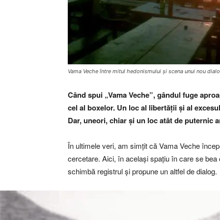
Vama Veche între mitul hedonismului și scena unui nou dialo
Când spui „Vama Veche”, gândul fuge aproape 
cel al boxelor. Un loc al libertății și al exc
Dar, uneori, chiar și un loc atât de puternic a
În ultimele veri, am simțit că Vama Veche începe să
cercetare. Aici, în același spațiu în care se b
schimbă registrul și propune un altfel de dialog.