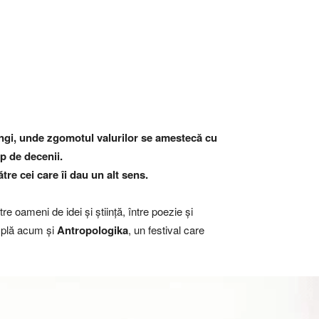
lungi, unde zgomotul valurilor se amestecă cu
mp de decenii.
tre cei care îi dau un alt sens.
tre oameni de idei și știință, între poezie și
âmplă acum și
Antropologika
, un festival care