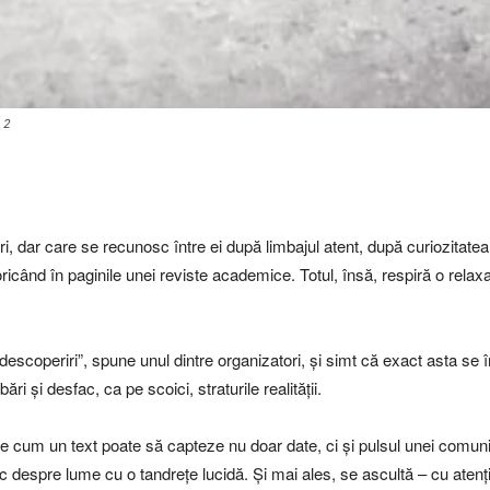
 2
 dar care se recunosc între ei după limbajul atent, după curiozitatea p
icând în paginile unei reviste academice. Totul, însă, respiră o relaxar
i descoperiri”, spune unul dintre organizatori, și simt că exact asta se 
bări și desfac, ca pe scoici, straturile realității.
e cum un text poate să capteze nu doar date, ci și pulsul unei comuni
 despre lume cu o tandrețe lucidă. Și mai ales, se ascultă – cu ate