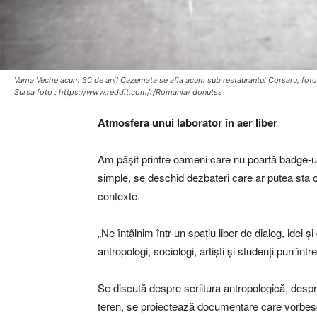
Vama Veche acum 30 de ani! Cazemata se afla acum sub restaurantul Corsaru, foto
Sursa foto : https://www.reddit.com/r/Romania/ donutss
Atmosfera unui laborator în aer liber
Am pășit printre oameni care nu poartă badge-uri,
simple, se deschid dezbateri care ar putea sta or
contexte.
„Ne întâlnim într-un spațiu liber de dialog, idei ș
antropologi, sociologi, artiști și studenți pun între
Se discută despre scriitura antropologică, despr
teren, se proiectează documentare care vorbesc