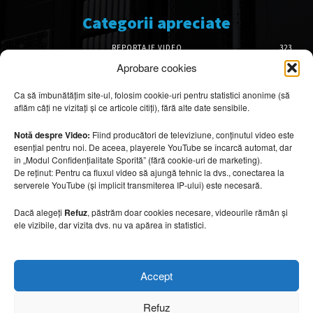
Categorii apreciate
REPORTAJE VIDEO
323
AMENAJĂRI INTERIOARE
127
Aprobare cookies
ISTORIE & PATRIMONIU
102
Ca să îmbunătățim site-ul, folosim cookie-uri pentru statistici anonime (să
DESIGN INTERIOR
64
aflăm câți ne vizitați și ce articole citiți), fără alte date sensibile.
ARHITECTURĂ & DESIGN
57
OPINII & ANALIZE
43
Notă despre Video:
Fiind producători de televiziune, conținutul video este
esențial pentru noi. De aceea, playerele YouTube se încarcă automat, dar
Articole recomandate
în „Modul Confidențialitate Sporită” (fără cookie-uri de marketing).
De reținut: Pentru ca fluxul video să ajungă tehnic la dvs., conectarea la
serverele YouTube (și implicit transmiterea IP-ului) este necesară.
Băi spectaculoase inspirate din centrele spa
10 august 2026
Dacă alegeți
Refuz
, păstrăm doar cookies necesare, videourile rămân și
ele vizibile, dar vizita dvs. nu va apărea în statistici.
Mobilier rezistent la soare și temperaturi
Accept
ridicate
10 august 2026
Refuz