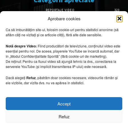
REPORTAJE VIDEO
323
AMENAJĂRI INTERIOARE
126
Aprobare cookies
ISTORIE & PATRIMONIU
101
Ca să îmbunătățim site-ul, folosim cookie-uri pentru statistici anonime (să
DESIGN INTERIOR
64
aflăm câți ne vizitați și ce articole citiți), fără alte date sensibile.
ARHITECTURĂ & DESIGN
55
OPINII & ANALIZE
43
Notă despre Video:
Fiind producători de televiziune, conținutul video este
esențial pentru noi. De aceea, playerele YouTube se încarcă automat, dar
Articole recomandate
în „Modul Confidențialitate Sporită” (fără cookie-uri de marketing).
De reținut: Pentru ca fluxul video să ajungă tehnic la dvs., conectarea la
serverele YouTube (și implicit transmiterea IP-ului) este necesară.
Secretele construirii bungalourilor
suspendate deasupra apei
Dacă alegeți
Refuz
, păstrăm doar cookies necesare, videourile rămân și
6 august 2026
ele vizibile, dar vizita dvs. nu va apărea în statistici.
Cum amenajezi curtea pentru seri de vară
Accept
6 august 2026
Refuz