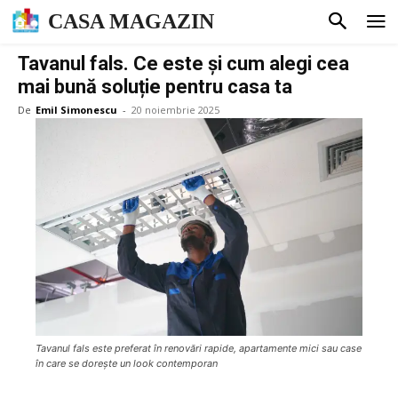
CASA MAGAZIN
Tavanul fals. Ce este și cum alegi cea
mai bună soluție pentru casa ta
De
Emil Simonescu
-
20 noiembrie 2025
Tavanul fals este preferat în renovări rapide, apartamente mici sau case
în care se dorește un look contemporan