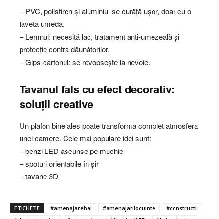
– PVC, polistiren și aluminiu: se curăță ușor, doar cu o
lavetă umedă.
– Lemnul: necesită lac, tratament anti-umezeală și
protecție contra dăunătorilor.
– Gips-cartonul: se revopsește la nevoie.
Tavanul fals cu efect decorativ:
soluții creative
Un plafon bine ales poate transforma complet atmosfera
unei camere. Cele mai populare idei sunt:
– benzi LED ascunse pe muchie
– spoturi orientabile în șir
– tavane 3D
ETICHETE
#amenajarebai
#amenajarilocuinte
#constructii