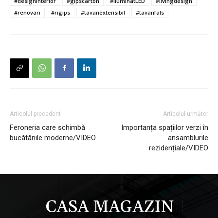
#designinterior
#gipscarton
#iluminatLED
#livingdesign
#renovari
#rigips
#tavanextensibil
#tavanfals
Articolul precedent
Articolul următor
Feroneria care schimbă
Importanța spațiilor verzi în
bucătăriile moderne/VIDEO
ansamblurile
rezidențiale/VIDEO
CASA MAGAZIN