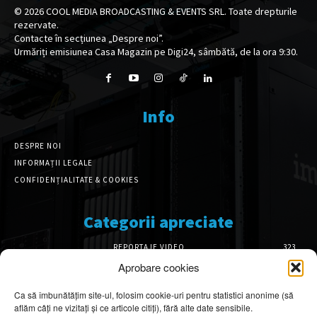
©
2026
COOL MEDIA BROADCASTING & EVENTS SRL. Toate drepturile
rezervate.
Contacte în secțiunea „Despre noi”.
Urmăriți emisiunea Casa Magazin pe Digi24, sâmbătă, de la ora 9:30.
Info
DESPRE NOI
INFORMAȚII LEGALE
CONFIDENȚIALITATE & COOKIES
Categorii apreciate
REPORTAJE VIDEO
323
AMENAJĂRI INTERIOARE
126
Aprobare cookies
ISTORIE & PATRIMONIU
101
Ca să îmbunătățim site-ul, folosim cookie-uri pentru statistici anonime (să
DESIGN INTERIOR
64
aflăm câți ne vizitați și ce articole citiți), fără alte date sensibile.
ARHITECTURĂ & DESIGN
55