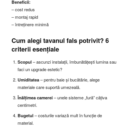
Beneficii:
– cost redus
– montaj rapid
– întreținere minimă
Cum alegi tavanul fals potrivit? 6
criterii esențiale
Scopul
– ascunzi instalații, îmbunătățești lumina sau
faci un upgrade estetic?
Umiditatea
– pentru baie și bucătărie, alege
materiale care suportă umezeală.
Înălțimea camerei
– unele sisteme „fură” câțiva
centimetri.
Bugetul
– costurile variază mult în funcție de
material.