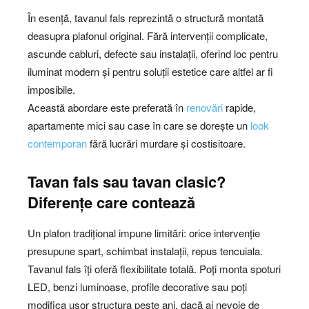
În esență, tavanul fals reprezintă o structură montată
deasupra plafonul original. Fără intervenții complicate,
ascunde cabluri, defecte sau instalații, oferind loc pentru
iluminat modern și pentru soluții estetice care altfel ar fi
imposibile.
Această abordare este preferată în
renovări
rapide,
apartamente mici sau case în care se dorește un
look
contemporan
fără lucrări murdare și costisitoare.
Tavan fals sau tavan clasic?
Diferențe care contează
Un plafon tradițional impune limitări: orice intervenție
presupune spart, schimbat instalații, repus tencuiala.
Tavanul fals îți oferă flexibilitate totală. Poți monta spoturi
LED, benzi luminoase, profile decorative sau poți
modifica ușor structura peste ani, dacă ai nevoie de