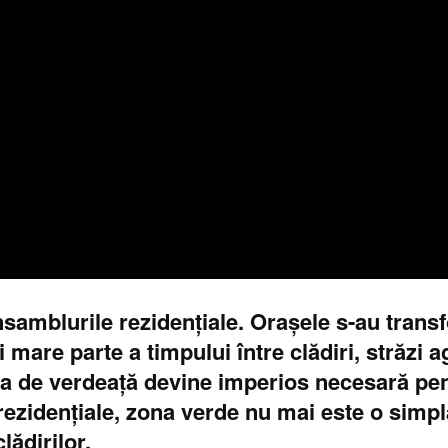
nsamblurile rezidențiale. Orașele s-au transf
mare parte a timpului între clădiri, străzi a
a de verdeață devine imperios necesară pent
 rezidențiale, zona verde nu mai este o simp
lădirilor.