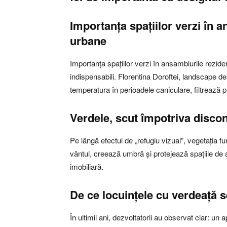
Importanța spațiilor verzi în a
urbane
Importanța spațiilor verzi în ansamblurile rezide
indispensabili. Florentina Doroftei, landscape de
temperatura în perioadele caniculare, filtrează 
Verdele, scut împotriva discon
Pe lângă efectul de „refugiu vizual”, vegetația f
vântul, creează umbră și protejează spațiile de a
imobiliară.
De ce locuințele cu verdeață 
În ultimii ani, dezvoltatorii au observat clar: 