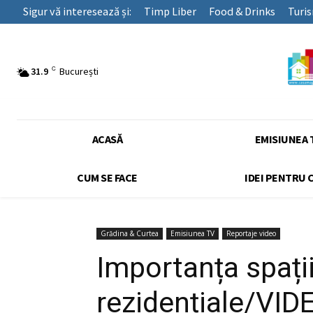
Sigur vă interesează și:
Timp Liber
Food & Drinks
Turi
C
31.9
București
ACASĂ
EMISIUNEA 
CUM SE FACE
IDEI PENTRU 
Grădina & Curtea
Emisiunea TV
Reportaje video
Importanța spații
rezidențiale/VID