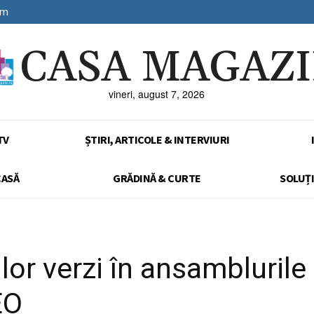
sm
CASA MAGAZ
vineri, august 7, 2026
TV
ȘTIRI, ARTICOLE & INTERVIURI
CASĂ
GRĂDINĂ & CURTE
SOLUȚI
lor verzi în ansamblurile
EO