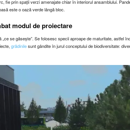
rc, fie prin spații verzi amenajate chiar în interiorul ansamblului. Pan
roasă este o oază verde lângă bloc.
mbat modul de proiectare
 „ce se găsește”. Se folosesc specii aproape de maturitate, astfel încât
iecte,
grădinile
sunt gândite în jurul conceptului de biodiversitate: divers