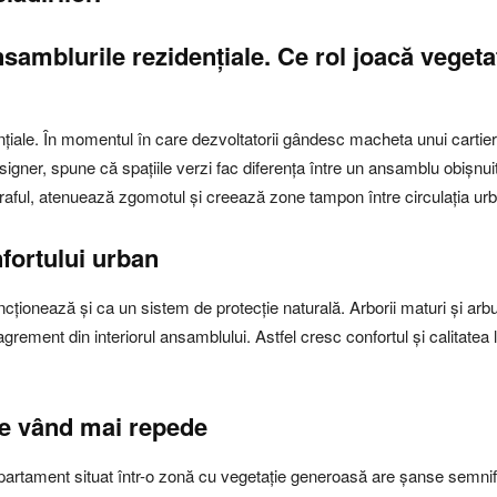
nsamblurile rezidențiale. Ce rol joacă vegeta
nțiale. În momentul în care dezvoltatorii gândesc macheta unui cartier 
signer, spune că spațiile verzi fac diferența între un ansamblu obișnuit
praful, atenuează zgomotul și creează zone tampon între circulația urba
fortului urban
uncționează și ca un sistem de protecție naturală. Arborii maturi și ar
grement din interiorul ansamblului. Astfel cresc confortul și calitatea 
se vând mai repede
un apartament situat într-o zonă cu vegetație generoasă are șanse semn