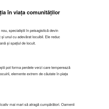
ția în viața comunităților
nou, specialiștii în peisagistică devin
 și unul cu adevărat locuibil. Ele reduc
nă și spațiul de locuit.
buștii pot forma perdele verzi care temperează
locuirii, elemente extrem de căutate în piața
ificativ mai mari să atragă cumpărători. Oamenii