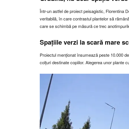
Într-un astfel de proiect peisagistic, Florentina 
veritabilă, în care contrastul plantelor să rămână
care se schimbă pe măsură ce trec anotimpuril
Spațiile verzi la scară mare s
Proiectul menționat însumează peste 10.000 de me
colțuri destinate copiilor. Alegerea unor plante cu