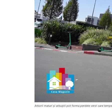
Arborii maturi și arbuștii pot forma perdele verzi care temp