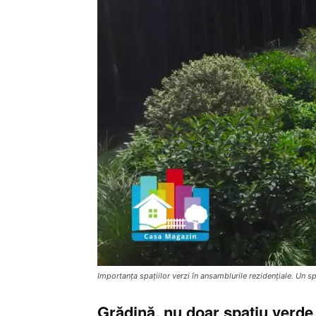
Importanța spațiilor verzi în ansamblurile rezidențiale. Un s
Grădină, nu doar spațiu verde