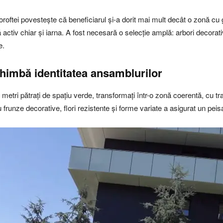
Doroftei povestește că beneficiarul și-a dorit mai mult decât o zonă cu 
 activ chiar și iarna. A fost necesară o selecție amplă: arbori decorati
e.
chimbă identitatea ansamblurilor
tri pătrați de spațiu verde, transformați într-o zonă coerentă, cu tras
 frunze decorative, flori rezistente și forme variate a asigurat un peisaj