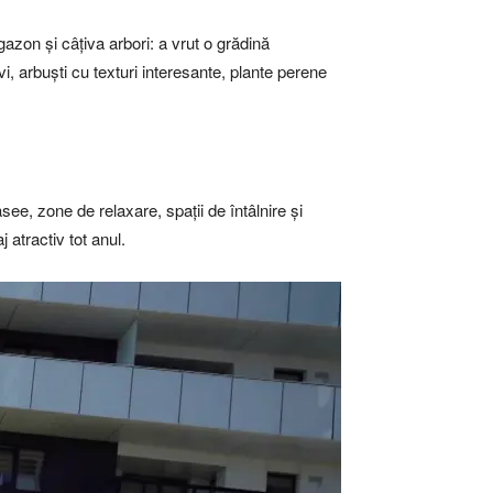
gazon și câțiva arbori: a vrut o grădină
vi, arbuști cu texturi interesante, plante perene
ee, zone de relaxare, spații de întâlnire și
 atractiv tot anul.