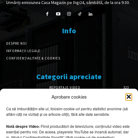
Urmăriți emisiunea Casa Magazin pe Digi24, sâmbătă, de la ora 9:30.
Info
DESPRE NOI
INFORMAȚII LEGALE
CONFIDENȚIALITATE & COOKIES
Categorii apreciate
REPORTAJE VIDEO
323
AMENAJĂRI INTERIOARE
126
Aprobare cookies
ISTORIE & PATRIMONIU
102
Ca să îmbunătățim site-ul, folosim cookie-uri pentru statistici anonime (să
DESIGN INTERIOR
64
aflăm câți ne vizitați și ce articole citiți), fără alte date sensibile.
ARHITECTURĂ & DESIGN
56
OPINII & ANALIZE
43
Notă despre Video:
Fiind producători de televiziune, conținutul video este
esențial pentru noi. De aceea, playerele YouTube se încarcă automat, dar
Articole recomandate
în „Modul Confidențialitate Sporită” (fără cookie-uri de marketing).