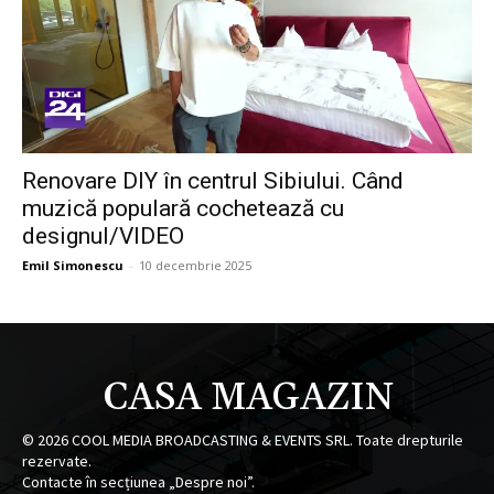
Renovare DIY în centrul Sibiului. Când
muzică populară cochetează cu
designul/VIDEO
Emil Simonescu
-
10 decembrie 2025
CASA MAGAZIN
©
2026
COOL MEDIA BROADCASTING & EVENTS SRL. Toate drepturile
rezervate.
Contacte în secțiunea „Despre noi”.