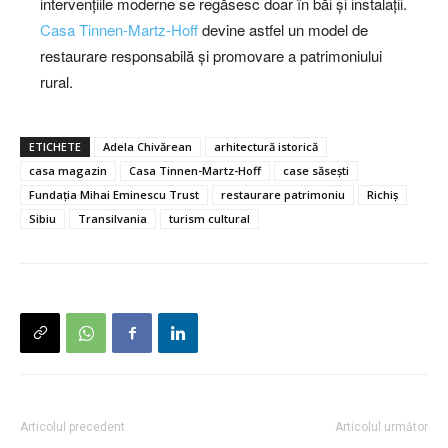
intervențiile moderne se regăsesc doar în băi și instalații.
Casa Tinnen-Martz-Hoff
devine astfel un model de
restaurare responsabilă și promovare a patrimoniului
rural.
ETICHETE
Adela Chivărean
arhitectură istorică
casa magazin
Casa Tinnen-Martz-Hoff
case săsești
Fundația Mihai Eminescu Trust
restaurare patrimoniu
Richiș
Sibiu
Transilvania
turism cultural
Articolul precedent
Articolul următor