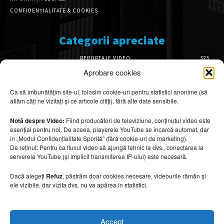
CONFIDENȚIALITATE & COOKIES
Categorii apreciate
REPORTAJE VIDEO
323
AMENAJĂRI INTERIOARE
126
Aprobare cookies
ISTORIE & PATRIMONIU
102
Ca să îmbunătățim site-ul, folosim cookie-uri pentru statistici anonime (să
DESIGN INTERIOR
64
aflăm câți ne vizitați și ce articole citiți), fără alte date sensibile.
ARHITECTURĂ & DESIGN
56
OPINII & ANALIZE
43
Notă despre Video:
Fiind producători de televiziune, conținutul video este
esențial pentru noi. De aceea, playerele YouTube se încarcă automat, dar
Articole recomandate
în „Modul Confidențialitate Sporită” (fără cookie-uri de marketing).
De reținut: Pentru ca fluxul video să ajungă tehnic la dvs., conectarea la
serverele YouTube (și implicit transmiterea IP-ului) este necesară.
Cele mai impresionante cabane moderne
ascunse în natură
Dacă alegeți
Refuz
, păstrăm doar cookies necesare, videourile rămân și
7 august 2026
ele vizibile, dar vizita dvs. nu va apărea în statistici.
Ouse Valley Viaduct, construcția care
Accept
sfidează timpul