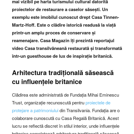
mai vizibil pe harta turismului cultural datorită
proiectelor de restaurare a caselor săsești. Un
exemplu este imobilul cunoscut drept Casa Tinnen-
Martz-Hoff. Este o clădire istorică readusă la viață
printr-un amplu proces de conservare și
reamenajare.
Casa Magazin îți prezintă reportajul
video Casa transilvăneană restaurată și transformată
într-un guesthouse de lux de inspirație britanică.
Arhitectura tradițională săsească
cu influențele britanice
Clădirea este administrată de Fundația Mihai Eminescu
Trust, organizație recunoscută pentru
proiectele de
protejare a patrimoniului
din Transilvania. Fundația are o
colaborare cunoscută cu Casa Regală Britanică. Acest
lucru se reflectă discret în stilul interior, unde influențele
britanice completează arhitectura tradițională săsească.