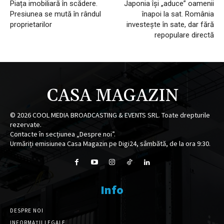
Piața imobiliară în scădere.
Japonia își „aduce” oamenii
Presiunea se mută în rândul
înapoi la sat. România
proprietarilor
investește în sate, dar fără
repopulare directă
CASA MAGAZIN
©
2026
COOL MEDIA BROADCASTING & EVENTS SRL. Toate drepturile
rezervate.
Contacte în secțiunea „Despre noi”.
Urmăriți emisiunea Casa Magazin pe Digi24, sâmbătă, de la ora 9:30.
Info
DESPRE NOI
INFORMAȚII LEGALE