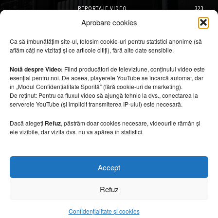
REPORTAJE VIDEO
323
AMENAJĂRI INTERIOARE
126
Aprobare cookies
ISTORIE & PATRIMONIU
101
Ca să îmbunătățim site-ul, folosim cookie-uri pentru statistici anonime (să
DESIGN INTERIOR
64
aflăm câți ne vizitați și ce articole citiți), fără alte date sensibile.
ARHITECTURĂ & DESIGN
55
OPINII & ANALIZE
43
Notă despre Video:
Fiind producători de televiziune, conținutul video este
esențial pentru noi. De aceea, playerele YouTube se încarcă automat, dar
Articole recomandate
în „Modul Confidențialitate Sporită” (fără cookie-uri de marketing).
De reținut: Pentru ca fluxul video să ajungă tehnic la dvs., conectarea la
serverele YouTube (și implicit transmiterea IP-ului) este necesară.
Faruri transformate în hoteluri. Cele mai
spectaculoase unități Horeca din lume
Dacă alegeți
Refuz
, păstrăm doar cookies necesare, videourile rămân și
6 august 2026
ele vizibile, dar vizita dvs. nu va apărea în statistici.
Marile aeroporturi spectaculoase ale lumii.
Accept
De ce sunt considerate capodopere
arhitecturale
Refuz
5 august 2026
Confidențialitate și cookies