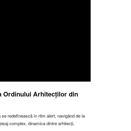
a Ordinului Arhitecților din
să se redefinească în ritm alert, navigând de la
eisaj complex, dinamica dintre arhitecți,