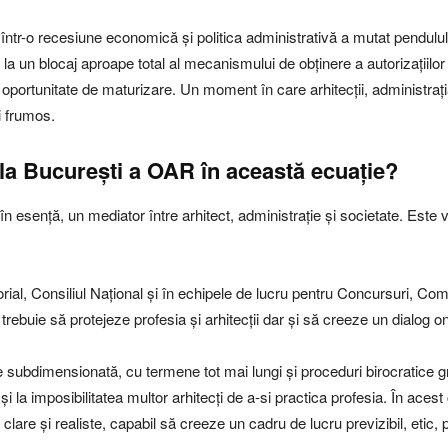
m într-o recesiune economică și politica administrativă a mutat pendulul
 la un blocaj aproape total al mecanismului de obținere a autorizațiilor
o oportunitate de maturizare. Un moment în care arhitecții, administrați
i frumos.
ala București a OAR în această ecuație?
 în esență, un mediator între arhitect, administrație și societate. Este
torial, Consiliul Național și în echipele de lucru pentru Concursuri, Com
buie să protejeze profesia şi arhitecţii dar și să creeze un dialog ones
subdimensionată, cu termene tot mai lungi și proceduri birocratice g
și la imposibilitatea multor arhitecți de a-si practica profesia. În acest
are și realiste, capabil să creeze un cadru de lucru previzibil, etic, pr