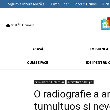
Sigur vă interesează și:
Timp Liber
Food & Drinks
Turi
C
35.8
București
ACASĂ
EMISIUNEA 
CUM SE FACE
IDEI PENTRU 
Știri, Articole & Interviuri
Arhitectură & Design
O radiografie a a
tumultuos și nevo