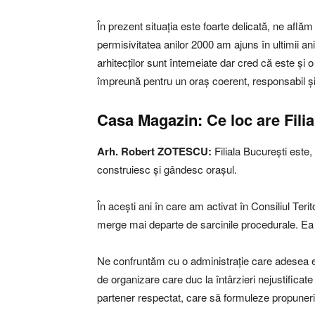
În prezent situația este foarte delicată, ne află
permisivitatea anilor 2000 am ajuns în ultimii ani
arhitecților sunt întemeiate dar cred că este și 
împreună pentru un oraș coerent, responsabil ș
Casa Magazin: Ce loc are Fili
Arh. Robert ZOTESCU:
Filiala București este,
construiesc și gândesc orașul.
În acești ani în care am activat în Consiliul Teri
merge mai departe de sarcinile procedurale. Ea tre
Ne confruntăm cu o administrație care adesea e 
de organizare care duc la întârzieri nejustificate 
partener respectat, care să formuleze propuneri cl