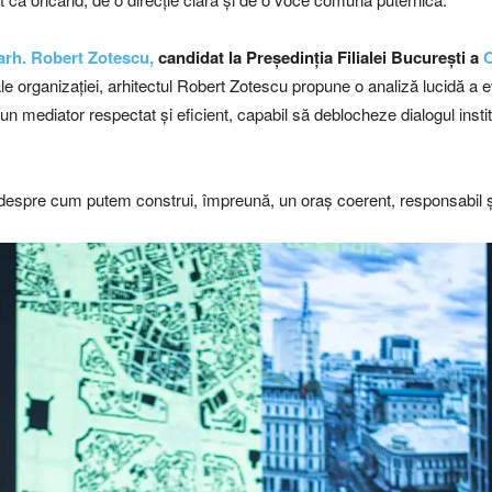
arh. Robert Zotescu,
candidat la Președinția Filialei București a
O
le organizației, arhitectul Robert Zotescu propune o analiză lucidă a e
-un mediator respectat și eficient, capabil să deblocheze dialogul insti
 despre cum putem construi, împreună, un oraș coerent, responsabil 