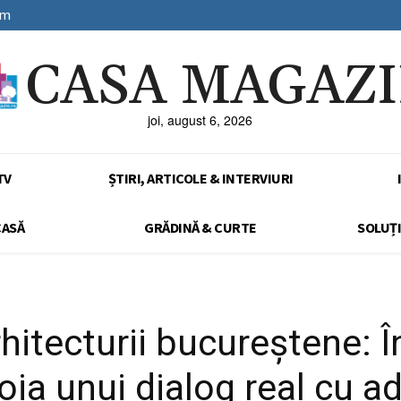
sm
CASA MAGAZ
joi, august 6, 2026
TV
ȘTIRI, ARTICOLE & INTERVIURI
CASĂ
GRĂDINĂ & CURTE
SOLUȚI
rhitecturii bucureștene: Î
ia unui dialog real cu ad