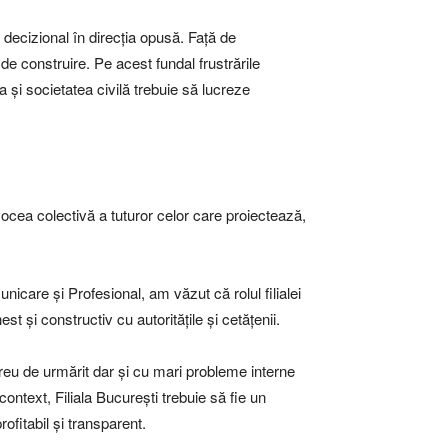
 decizional în direcția opusă. Față de
 de construire. Pe acest fundal frustrările
a și societatea civilă trebuie să lucreze
 vocea colectivă a tuturor celor care proiectează,
unicare și Profesional, am văzut că rolul filialei
t și constructiv cu autoritățile și cetățenii.
reu de urmărit dar și cu mari probleme interne
 context, Filiala București trebuie să fie un
ofitabil și transparent.