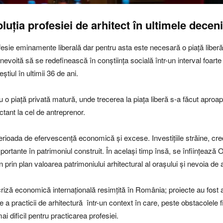
uția profesiei de arhitect în ultimele deceni
fesie eminamente liberală dar pentru asta este necesară o piață liber
 nevoită să se redefinească în conștiința socială într-un interval foart
tiul în ultimii 36 de ani.
au o piață privată matură, unde trecerea la piața liberă s-a făcut aproap
ectant la cel de antreprenor.
rioada de efervescență economică și excese. Investițiile străine, cred
portante în patrimoniul construit. În același timp însă, se înființează O
în prin plan valoarea patrimoniului arhitectural al orașului și nevoia de a
ă economică internațională resimțită în România; proiecte au fost anul
a practicii de arhitectură într-un context în care, peste obstacolele f
ai dificil pentru practicarea profesiei.