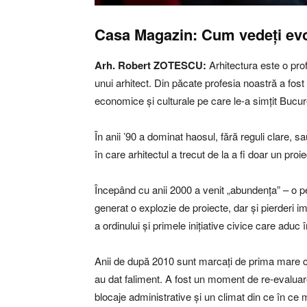
Casa Magazin:
Cum vedeți evol
Arh. Robert ZOTESCU:
Arhitectura este o pro
unui arhitect. Din păcate profesia noastră a fost
economice și culturale pe care le-a simțit Bucureș
În anii ’90 a dominat haosul, fără reguli clare, s
în care arhitectul a trecut de la a fi doar un proi
Începând cu anii 2000 a venit „abundența” – o pe
generat o explozie de proiecte, dar și pierderi im
a ordinului și primele inițiative civice care aduc 
Anii de după 2010 sunt marcați de prima mare criz
au dat faliment. A fost un moment de re-evaluare 
blocaje administrative și un climat din ce în ce m