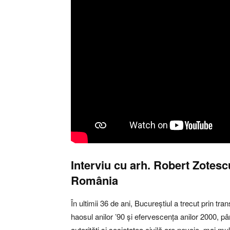
Interviu cu arh. Robert Zotescu
România
În ultimii 36 de ani, Bucureștiul a trecut prin tr
haosul anilor ’90 și efervescența anilor 2000, pâ
autorități și societatea civilă are nevoie, mai m