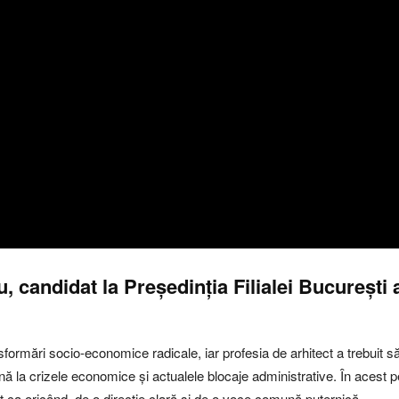
, candidat la Președinția Filialei București 
ansformări socio-economice radicale, iar profesia de arhitect a trebuit 
nă la crizele economice și actualele blocaje administrative. În acest p
ult ca oricând, de o direcție clară și de o voce comună puternică.