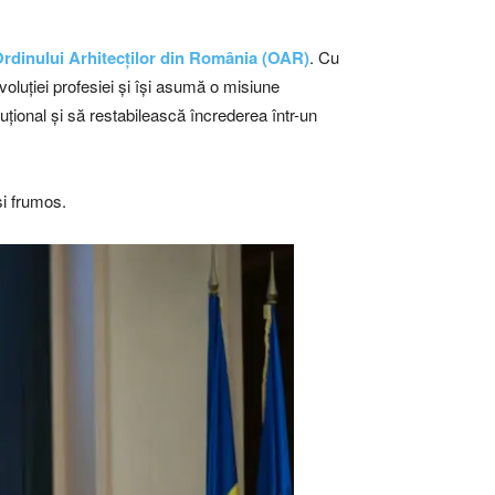
rdinului Arhitecților din România (OAR)
. Cu
voluției profesiei și își asumă o misiune
tuțional și să restabilească încrederea într-un
și frumos.