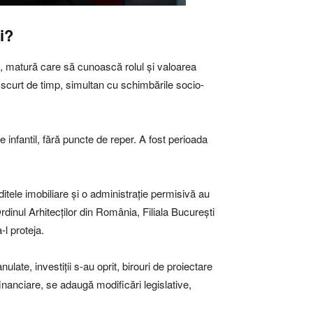
i?
ă, matură care să cunoască rolul și valoarea
e scurt de timp, simultan cu schimbările socio-
e infantil, fără puncte de reper. A fost perioada
itele imobiliare și o administrație permisivă au
rdinul Arhitecților din România, Filiala București
-l proteja.
ate, investiții s-au oprit, birouri de proiectare
inanciare, se adaugă modificări legislative,