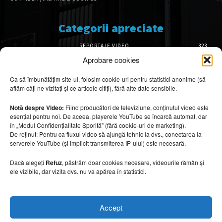
Categorii apreciate
REPORTAJE VIDEO
323
AMENAJĂRI INTERIOARE
126
Aprobare cookies
ISTORIE & PATRIMONIU
101
Ca să îmbunătățim site-ul, folosim cookie-uri pentru statistici anonime (să
DESIGN INTERIOR
64
aflăm câți ne vizitați și ce articole citiți), fără alte date sensibile.
ARHITECTURĂ & DESIGN
55
OPINII & ANALIZE
43
Notă despre Video:
Fiind producători de televiziune, conținutul video este
esențial pentru noi. De aceea, playerele YouTube se încarcă automat, dar
Articole recomandate
în „Modul Confidențialitate Sporită” (fără cookie-uri de marketing).
De reținut: Pentru ca fluxul video să ajungă tehnic la dvs., conectarea la
serverele YouTube (și implicit transmiterea IP-ului) este necesară.
Secretele construirii bungalourilor
suspendate deasupra apei
Dacă alegeți
Refuz
, păstrăm doar cookies necesare, videourile rămân și
6 august 2026
ele vizibile, dar vizita dvs. nu va apărea în statistici.
Cum amenajezi curtea pentru seri de vară
Accept
6 august 2026