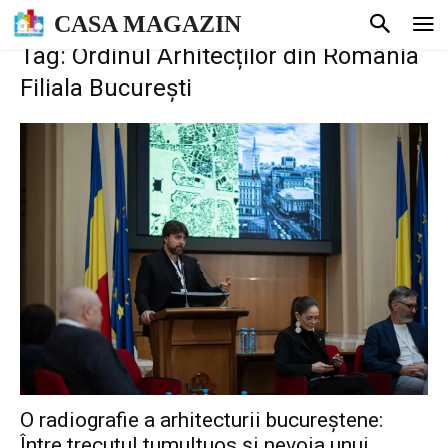
CASA MAGAZIN
Tag: Ordinul Arhitecților din România
Filiala București
O radiografie a arhitecturii bucureștene:
Între trecutul tumultuos și nevoia unui