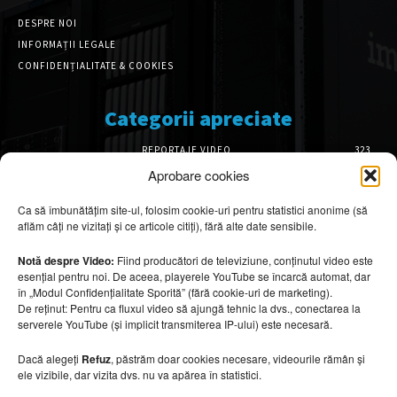
DESPRE NOI
INFORMAȚII LEGALE
CONFIDENȚIALITATE & COOKIES
Categorii apreciate
REPORTAJE VIDEO
323
AMENAJĂRI INTERIOARE
126
Aprobare cookies
ISTORIE & PATRIMONIU
102
Ca să îmbunătățim site-ul, folosim cookie-uri pentru statistici anonime (să
DESIGN INTERIOR
64
aflăm câți ne vizitați și ce articole citiți), fără alte date sensibile.
ARHITECTURĂ & DESIGN
56
OPINII & ANALIZE
43
Notă despre Video:
Fiind producători de televiziune, conținutul video este
esențial pentru noi. De aceea, playerele YouTube se încarcă automat, dar
Articole recomandate
în „Modul Confidențialitate Sporită” (fără cookie-uri de marketing).
De reținut: Pentru ca fluxul video să ajungă tehnic la dvs., conectarea la
serverele YouTube (și implicit transmiterea IP-ului) este necesară.
Cele mai impresionante cabane moderne
ascunse în natură
Dacă alegeți
Refuz
, păstrăm doar cookies necesare, videourile rămân și
7 august 2026
ele vizibile, dar vizita dvs. nu va apărea în statistici.