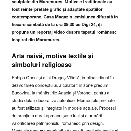
sculptate din Maramureș. Motivele tradiționale au
fost reinterpretate grafic și adaptate spațiilor
contemporane. Casa Magazin, emisiunea difuzată în
fiecare sâmbătă de la ora 09.30 pe Digi 24, îți
propune un reportaj video despre tapetul românesc
inspirat din Maramureș.
Arta naivă, motive textile și
simboluri religioase
Echipa Oanei și a lui Dragoș Vlădilă, implicați direct în
dezvoltarea conceptului, a călătorit în zone precum
Bucovina, la mănăstirile Agapia și Voroneț, pentru a
studia detalii decorative autentice. Elementele preluate
au fost stilizate și integrate în modele actuale. Procesul
de creație a durat aproape șase luni și a urmărit
valorificarea patrimoniului românesc prin design.
Modelele propuse combină arta naivă, motivele textile și