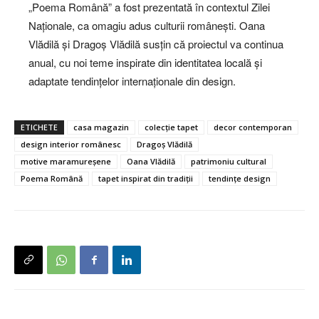
„Poema Română” a fost prezentată în contextul Zilei
Naționale, ca omagiu adus culturii românești. Oana
Vlădilă și Dragoș Vlădilă susțin că proiectul va continua
anual, cu noi teme inspirate din identitatea locală și
adaptate tendințelor internaționale din design.
ETICHETE
casa magazin
colecție tapet
decor contemporan
design interior românesc
Dragoș Vlădilă
motive maramureșene
Oana Vlădilă
patrimoniu cultural
Poema Română
tapet inspirat din tradiții
tendințe design