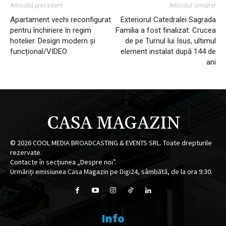
Articolul precedent
Articolul următor
Apartament vechi reconfigurat
Exteriorul Catedralei Sagrada
pentru închiriere în regim
Familia a fost finalizat: Crucea
hotelier. Design modern și
de pe Turnul lui Isus, ultimul
funcțional/VIDEO
element instalat după 144 de
ani
CASA MAGAZIN
©
2026
COOL MEDIA BROADCASTING & EVENTS SRL. Toate drepturile
rezervate.
Contacte în secțiunea „Despre noi”.
Urmăriți emisiunea Casa Magazin pe Digi24, sâmbătă, de la ora 9:30.
Info