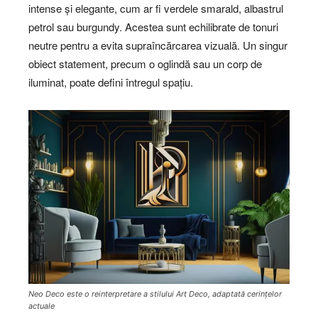
intense și elegante, cum ar fi verdele smarald, albastrul
petrol sau burgundy. Acestea sunt echilibrate de tonuri
neutre pentru a evita supraîncărcarea vizuală. Un singur
obiect statement, precum o oglindă sau un corp de
iluminat, poate defini întregul spațiu.
Neo Deco este o reinterpretare a stilului Art Deco, adaptată cerințelor
actuale