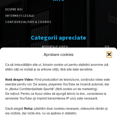
DESPRE NOI
INFORMAȚII LEGALE
CONFIDENȚIALITATE & COOKIES
Categorii apreciate
REPORTAJE VIDEO
323
AMENAJĂRI INTERIOARE
126
Aprobare cookies
ISTORIE & PATRIMONIU
102
Ca să îmbunătățim site-ul, folosim cookie-uri pentru statistici anonime (să
DESIGN INTERIOR
64
aflăm câți ne vizitați și ce articole citiți), fără alte date sensibile.
ARHITECTURĂ & DESIGN
56
OPINII & ANALIZE
43
Notă despre Video:
Fiind producători de televiziune, conținutul video este
esențial pentru noi. De aceea, playerele YouTube se încarcă automat, dar
Articole recomandate
în „Modul Confidențialitate Sporită” (fără cookie-uri de marketing).
De reținut: Pentru ca fluxul video să ajungă tehnic la dvs., conectarea la
serverele YouTube (și implicit transmiterea IP-ului) este necesară.
Cele mai impresionante cabane moderne
ascunse în natură
Dacă alegeți
Refuz
, păstrăm doar cookies necesare, videourile rămân și
7 august 2026
ele vizibile, dar vizita dvs. nu va apărea în statistici.