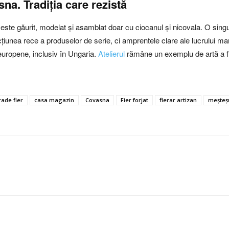
sna. Tradiția care rezistă
este găurit, modelat și asamblat doar cu ciocanul și nicovala. O sin
țiunea rece a produselor de serie, ci amprentele clare ale lucrului man
 europene, inclusiv în Ungaria.
Atelierul
rămâne un exemplu de artă a fier
rade fier
casa magazin
Covasna
Fier forjat
fierar artizan
meșteș