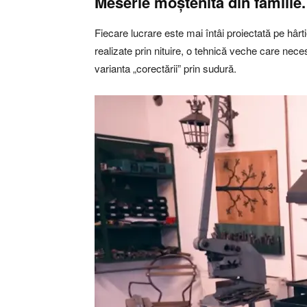
Meserie moștenită din familie. 
Fiecare lucrare este mai întâi proiectată pe hârt
realizate prin nituire, o tehnică veche care nece
varianta „corectării” prin sudură.