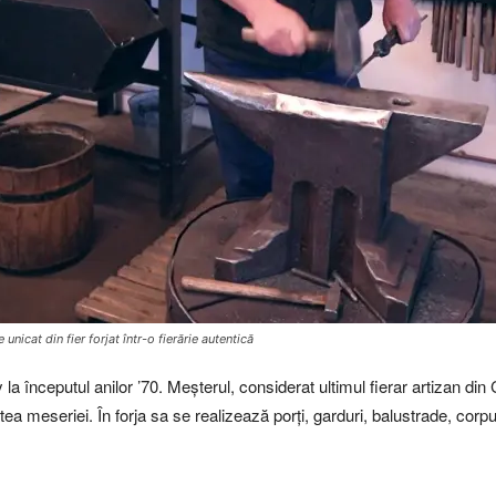
nicat din fier forjat într-o fierărie autentică
y la începutul anilor ’70. Meșterul, considerat ultimul fierar artizan din
tea meseriei. În forja sa se realizează porți, garduri, balustrade, corp