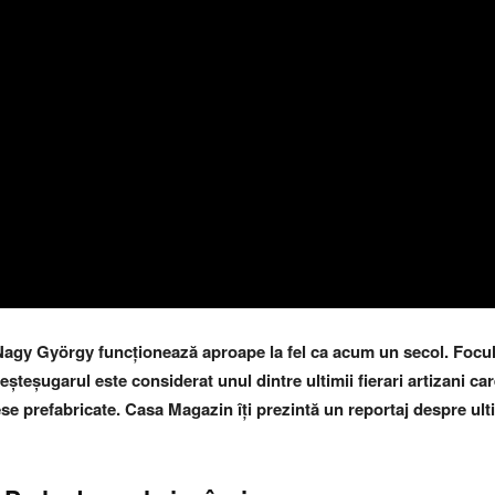
i Nagy György funcționează aproape la fel ca acum un secol. Focul 
șteșugarul este considerat unul dintre ultimii fierari artizani ca
ese prefabricate.
Casa Magazin îți prezintă un reportaj despre ulti