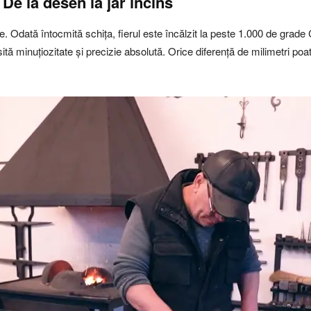
De la desen la jar încins
ie. Odată întocmită schița, fierul este încălzit la peste 1.000 de grad
sită minuțiozitate și precizie absolută. Orice diferență de milimetri p