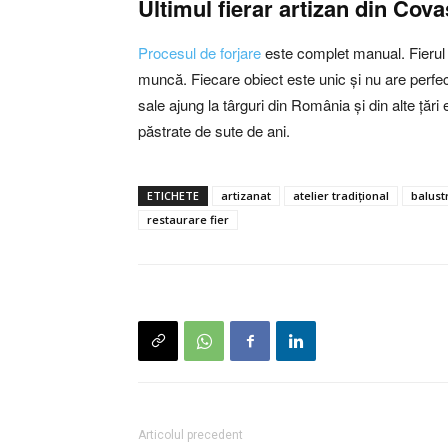
Ultimul fierar artizan din Cova
Procesul de forjare
este complet manual. Fierul 
muncă. Fiecare obiect este unic și nu are perfec
sale ajung la târguri din România și din alte țări
păstrate de sute de ani.
ETICHETE
artizanat
atelier tradițional
balust
restaurare fier
Articolul precedent