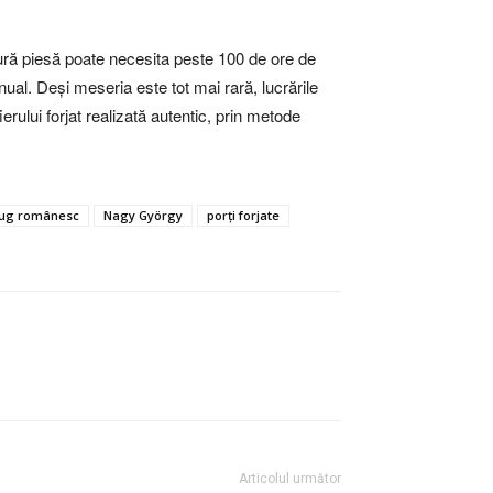
gură piesă poate necesita peste 100 de ore de
ual. Deși meseria este tot mai rară, lucrările
ului forjat realizată autentic, prin metode
ug românesc
Nagy György
porți forjate
Articolul următor