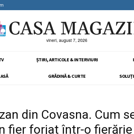
sm
CASA MAGAZ
vineri, august 7, 2026
TV
ȘTIRI, ARTICOLE & INTERVIURI
CASĂ
GRĂDINĂ & CURTE
SOLUȚI
tizan din Covasna. Cum s
 fier forjat într-o fierăr