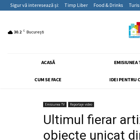
Sigur vă interesează și:
Timp Liber
Food & Drinks
Turi
C
30.2
București
ACASĂ
EMISIUNEA 
CUM SE FACE
IDEI PENTRU 
Emisiunea TV
Reportaje video
Ultimul fierar ar
obiecte unicat din