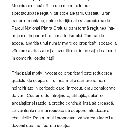
Moeciu continuă să fie una dintre cele mai
spectaculoase regiuni turistice ale țării. Castelul Bran,
traseele montane, satele tradiționale și apropierea de
Parcul Național Piatra Craiului transformă regiunea într-
un punct important pe harta turismului. Tocmai de
aceea, apariția unui număr mare de proprietăți scoase la
vânzare a atras atenția investitorilor interesați de afaceri
în domeniul ospitalității.
Principalul motiv invocat de proprietari este reducerea
gradului de ocupare. Tot mai multe camere rămân
neînchiriate în perioade care, în trecut, erau considerate
de vârf. Costurile de întreținere, utilitățile, salariile
angajaților și ratele la credite continuă însă să crească,
iar veniturile nu mai reușesc să acopere întotdeauna
cheltuielile. Pentru mulți proprietari, vânzarea afacerii a
devenit cea mai realistă soluție.