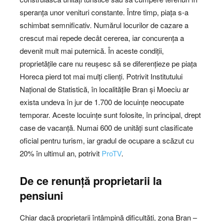
speranța unor venituri constante. Între timp, piața s-a
schimbat semnificativ. Numărul locurilor de cazare a
crescut mai repede decât cererea, iar concurența a
devenit mult mai puternică. În aceste condiții,
proprietățile care nu reușesc să se diferențieze pe piața
Horeca pierd tot mai mulți clienți. Potrivit Institutului
Național de Statistică, în localitățile Bran și Moeciu ar
exista undeva în jur de 1.700 de locuințe neocupate
temporar. Aceste locuințe sunt folosite, în principal, drept
case de vacanță. Numai 600 de unități sunt clasificate
oficial pentru turism, iar gradul de ocupare a scăzut cu
20% în ultimul an, potrivit
ProTV
.
De ce renunță proprietarii la
pensiuni
Chiar dacă proprietarii întâmpină dificultăți, zona Bran –