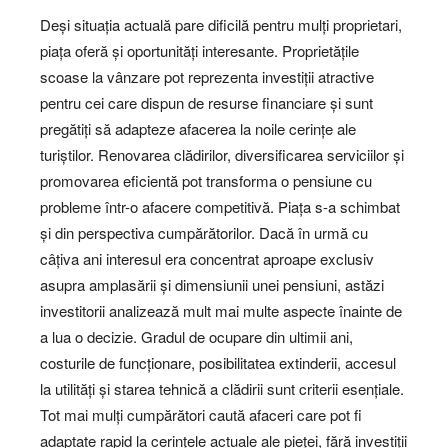
Deși situația actuală pare dificilă pentru mulți proprietari,
piața oferă și oportunități interesante. Proprietățile
scoase la vânzare pot reprezenta investiții atractive
pentru cei care dispun de resurse financiare și sunt
pregătiți să adapteze afacerea la noile cerințe ale
turiștilor. Renovarea clădirilor, diversificarea serviciilor și
promovarea eficientă pot transforma o pensiune cu
probleme într-o afacere competitivă. Piața s-a schimbat
și din perspectiva cumpărătorilor. Dacă în urmă cu
câțiva ani interesul era concentrat aproape exclusiv
asupra amplasării și dimensiunii unei pensiuni, astăzi
investitorii analizează mult mai multe aspecte înainte de
a lua o decizie. Gradul de ocupare din ultimii ani,
costurile de funcționare, posibilitatea extinderii, accesul
la utilități și starea tehnică a clădirii sunt criterii esențiale.
Tot mai mulți cumpărători caută afaceri care pot fi
adaptate rapid la cerințele actuale ale pieței, fără investiții