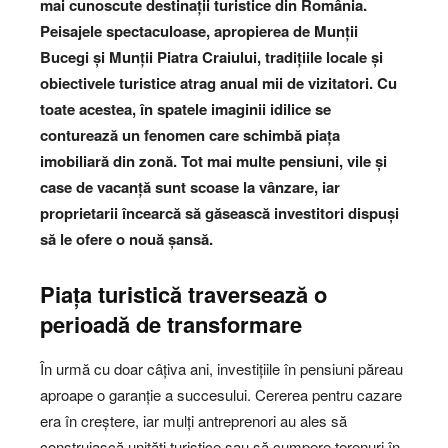
mai cunoscute destinații turistice din România.
Peisajele spectaculoase, apropierea de Munții
Bucegi și Munții Piatra Craiului, tradițiile locale și
obiectivele turistice atrag anual mii de vizitatori. Cu
toate acestea, în spatele imaginii idilice se
conturează un fenomen care schimbă piața
imobiliară din zonă. Tot mai multe pensiuni, vile și
case de vacanță sunt scoase la vânzare, iar
proprietarii încearcă să găsească investitori dispuși
să le ofere o nouă șansă.
Piața turistică traversează o
perioadă de transformare
În urmă cu doar câțiva ani, investițiile în pensiuni păreau
aproape o garanție a succesului. Cererea pentru cazare
era în creștere, iar mulți antreprenori au ales să
construiască unități turistice sau să cumpere terenuri în