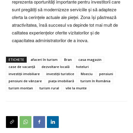
reprezenta oportunități importante pentru investitorii care
sunt pregătiți să modernizeze serviciile și să adapteze
oferta la cerințele actuale ale pieței. Zona își păstrează
atractivitatea, însă succesul va depinde tot mai mult de
calitatea experiențelor oferite vizitatorilor și de
capacitatea administratorilor de a inova.
ETICHETE
afaceri în turism
Bran
casa magazin
case de vacanță
dezvoltare locală
hoteluri
investiții imobiliare
investiții turistice
Moeciu
pensiuni
pensiuni de vânzare
piața imobiliară
turism în România
turism montan
turism rural
vile la munte