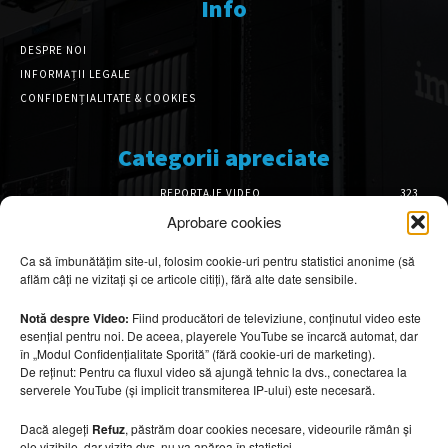
Info
DESPRE NOI
INFORMAȚII LEGALE
CONFIDENȚIALITATE & COOKIES
Categorii apreciate
REPORTAJE VIDEO
323
AMENAJĂRI INTERIOARE
126
Aprobare cookies
ISTORIE & PATRIMONIU
102
Ca să îmbunătățim site-ul, folosim cookie-uri pentru statistici anonime (să
DESIGN INTERIOR
64
aflăm câți ne vizitați și ce articole citiți), fără alte date sensibile.
ARHITECTURĂ & DESIGN
57
OPINII & ANALIZE
43
Notă despre Video:
Fiind producători de televiziune, conținutul video este
esențial pentru noi. De aceea, playerele YouTube se încarcă automat, dar
Articole recomandate
în „Modul Confidențialitate Sporită” (fără cookie-uri de marketing).
De reținut: Pentru ca fluxul video să ajungă tehnic la dvs., conectarea la
serverele YouTube (și implicit transmiterea IP-ului) este necesară.
Mobilier rezistent la soare și temperaturi
ridicate
Dacă alegeți
Refuz
, păstrăm doar cookies necesare, videourile rămân și
10 august 2026
ele vizibile, dar vizita dvs. nu va apărea în statistici.