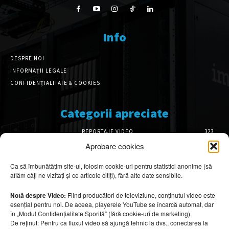
Info
DESPRE NOI
INFORMAȚII LEGALE
CONFIDENȚIALITATE & COOKIES
Categorii apreciate
REPORTAJE VIDEO
323
AMENAJĂRI INTERIOARE
126
Aprobare cookies
ISTORIE & PATRIMONIU
101
Ca să îmbunătățim site-ul, folosim cookie-uri pentru statistici anonime (să
DESIGN INTERIOR
64
aflăm câți ne vizitați și ce articole citiți), fără alte date sensibile.
ARHITECTURĂ & DESIGN
55
OPINII & ANALIZE
43
Notă despre Video:
Fiind producători de televiziune, conținutul video este
esențial pentru noi. De aceea, playerele YouTube se încarcă automat, dar
Articole recomandate
în „Modul Confidențialitate Sporită” (fără cookie-uri de marketing).
De reținut: Pentru ca fluxul video să ajungă tehnic la dvs., conectarea la