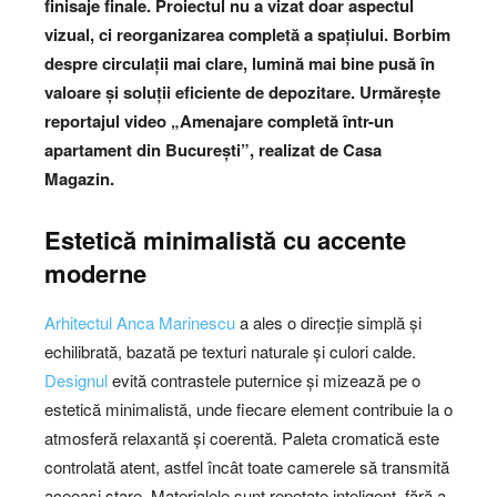
finisaje finale. Proiectul nu a vizat doar aspectul
vizual, ci reorganizarea completă a spațiului. Borbim
despre circulații mai clare, lumină mai bine pusă în
valoare și soluții eficiente de depozitare. Urmărește
reportajul video „Amenajare completă într-un
apartament din București”, realizat de Casa
Magazin.
Estetică minimalistă cu accente
moderne
Arhitectul Anca Marinescu
a ales o direcție simplă și
echilibrată, bazată pe texturi naturale și culori calde.
Designul
evită contrastele puternice și mizează pe o
estetică minimalistă, unde fiecare element contribuie la o
atmosferă relaxantă și coerentă. Paleta cromatică este
controlată atent, astfel încât toate camerele să transmită
aceeași stare. Materialele sunt repetate inteligent, fără a