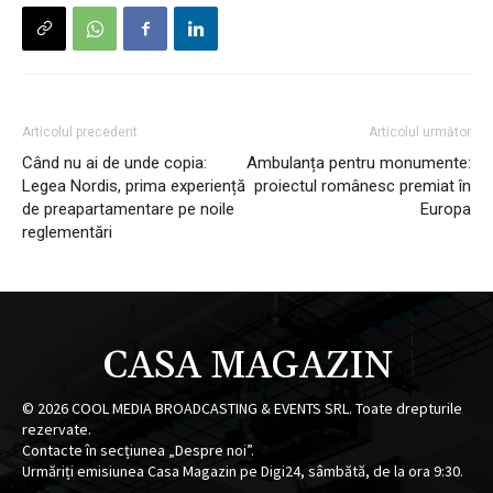
Articolul precedent
Articolul următor
Când nu ai de unde copia:
Ambulanța pentru monumente:
Legea Nordis, prima experiență
proiectul românesc premiat în
de preapartamentare pe noile
Europa
reglementări
CASA MAGAZIN
©
2026
COOL MEDIA BROADCASTING & EVENTS SRL. Toate drepturile
rezervate.
Contacte în secțiunea „Despre noi”.
Urmăriți emisiunea Casa Magazin pe Digi24, sâmbătă, de la ora 9:30.