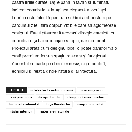
păstra liniile curate. Ușile până în tavan și iluminatul
indirect contribuie la imaginea elegantă a locuinței.
Lumina este folosită pentru a schimba atmosfera pe
parcursul zilei, fără corpuri vizibile care să aglomereze
designul. Etajul păstrează aceeași direcție estetică, cu
dormitoare și băi amenajate simplu, dar confortabil.
Proiectul arată cum designul biofilic poate transforma o
casă premium într-un spațiu relaxant și funcțional.
Accentul nu cade pe decor excesiv, ci pe confort,
echilibru și relația dintre natură și arhitectură.
ETICHETE
arhitectură contemporană
casa magazin
casă premium
design biofilic
design interior modern
iluminat ambiental
Inga Bunduche
living minimalist
măslin interior
materiale naturale