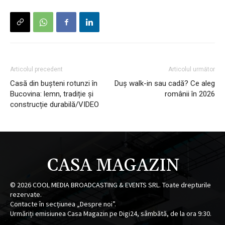
Articolul precedent
Articolul următor
Casă din bușteni rotunzi în
Duș walk-in sau cadă? Ce aleg
Bucovina: lemn, tradiție și
românii în 2026
construcție durabilă/VIDEO
CASA MAGAZIN
©
2026
COOL MEDIA BROADCASTING & EVENTS SRL. Toate drepturile
rezervate.
Contacte în secțiunea „Despre noi”.
Urmăriți emisiunea Casa Magazin pe Digi24, sâmbătă, de la ora 9:30.