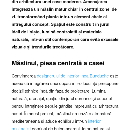
din arhitectura unei case moderne. Amenajarea
integrează un măslin matur chiar în centrul zonei de
zi, transformând planta într-un element cheie al
întregului concept. Spațiul este construit în jurul
ideii de liniște, lumină controlată și materiale
naturale, într-un stil contemporan care evită excesele
vizuale și trendurile trecătoare.
Măslinul, piesa centrală a casei
Convingerea
designerului de interior Inga Bunduche
este
aceea că integrarea unui copac într-o locuință presupune
decizii tehnice încă din faza de proiectare. Lumina
naturală, drenajul, spațiul din jurul coroanei și accesul
pentru întreținere trebuie gândite împreună cu arhitectura
casei. În acest proiect, măslinul creează o atmosferă
mediteraneană și aduce echilibru într-un
interior
minimalist
dominat de beton aparent, lemn natural și