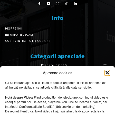
Info
DESPRE NOI
INFORMAȚII LEGALE
CONFIDENȚIALITATE & COOKIES
Categorii apreciate
REPORTAJE VIDEO
323
AMENAJĂRI INTERIOARE
126
Aprobare cookies
ISTORIE & PATRIMONIU
102
Ca să îmbunătățim site-ul, folosim cookie-uri pentru statistici anonime (să
DESIGN INTERIOR
64
aflăm câți ne vizitați și ce articole citiți), fără alte date sensibile.
ARHITECTURĂ & DESIGN
56
OPINII & ANALIZE
43
Notă despre Video:
Fiind producători de televiziune, conținutul video este
esențial pentru noi. De aceea, playerele YouTube se încarcă automat, dar
Articole recomandate
în „Modul Confidențialitate Sporită” (fără cookie-uri de marketing).
De reținut: Pentru ca fluxul video să ajungă tehnic la dvs., conectarea la