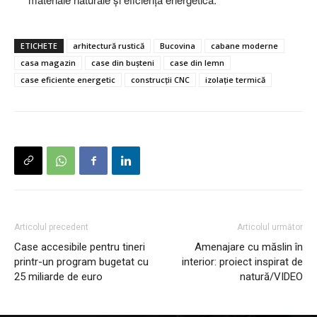
ETICHETE
arhitectură rustică
Bucovina
cabane moderne
casa magazin
case din bușteni
case din lemn
case eficiente energetic
construcții CNC
izolație termică
Articolul precedent
Articolul următor
Case accesibile pentru tineri
Amenajare cu măslin în
printr-un program bugetat cu
interior: proiect inspirat de
25 miliarde de euro
natură/VIDEO