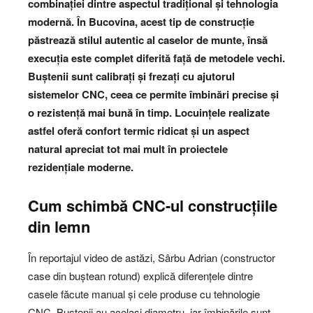
combinației dintre aspectul tradițional și tehnologia
modernă. În Bucovina, acest tip de construcție
păstrează stilul autentic al caselor de munte, însă
execuția este complet diferită față de metodele vechi.
Buștenii sunt calibrați și frezați cu ajutorul
sistemelor CNC, ceea ce permite îmbinări precise și
o rezistență mai bună în timp. Locuințele realizate
astfel oferă confort termic ridicat și un aspect
natural apreciat tot mai mult în proiectele
rezidențiale moderne.
Cum schimbă CNC-ul construcțiile
din lemn
În reportajul video de astăzi, Sârbu Adrian (constructor
case din buștean rotund) explică diferențele dintre
casele făcute manual și cele produse cu tehnologie
CNC. Buștenii au același diametru, iar îmbinările sunt