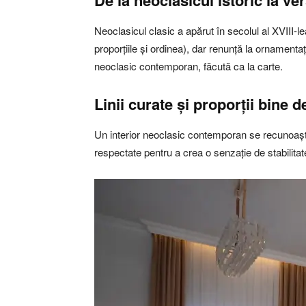
De la neoclasicul istoric la v
Neoclasicul clasic a apărut în secolul al XVIII-l
proporțiile și ordinea), dar renunță la ornamenta
neoclasic contemporan, făcută ca la carte.
Linii curate și proporții bine de
Un interior neoclasic contemporan se recunoaște uș
respectate pentru a crea o senzație de stabilitate