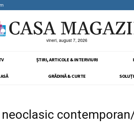
sm
CASA MAGAZ
vineri, august 7, 2026
TV
ȘTIRI, ARTICOLE & INTERVIURI
CASĂ
GRĂDINĂ & CURTE
SOLUȚI
il neoclasic contempora