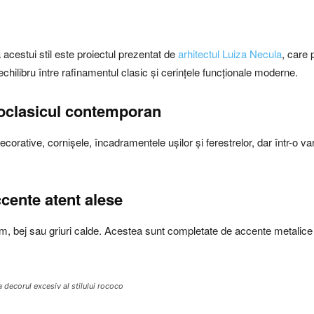
acestui stil este proiectul prezentat de
arhitectul Luiza Necula
, care
echilibru între rafinamentul clasic și cerințele funcționale moderne.
eoclasicul contemporan
orative, cornișele, încadramentele ușilor și ferestrelor, dar într-o var
cente atent alese
 crem, bej sau griuri calde. Acestea sunt completate de accente metalic
la decorul excesiv al stilului rococo