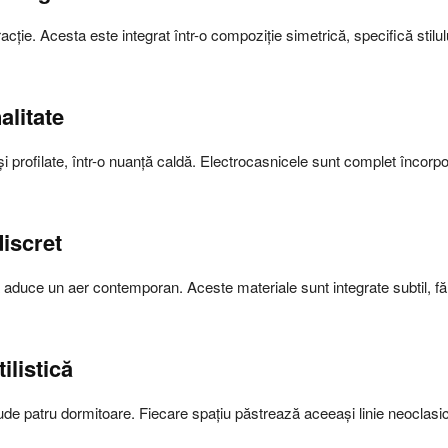
cție. Acesta este integrat într-o compoziție simetrică, specifică stilul
alitate
și profilate, într-o nuanță caldă. Electrocasnicele sunt complet încorpo
iscret
a aduce un aer contemporan. Aceste materiale sunt integrate subtil, fără
ilistică
clude patru dormitoare. Fiecare spațiu păstrează aceeași linie neocla