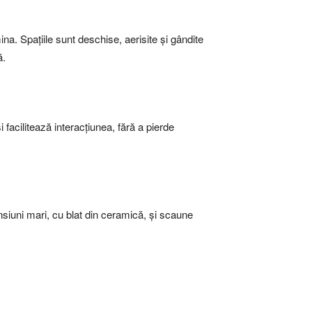
na. Spațiile sunt deschise, aerisite și gândite
ă.
 facilitează interacțiunea, fără a pierde
ensiuni mari, cu blat din ceramică, și scaune