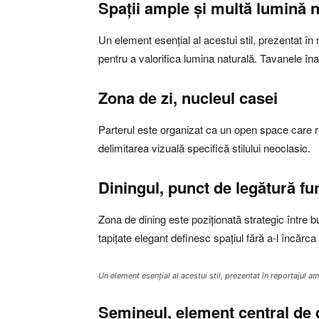
Spații ample și multă lumină n
Un element esențial al acestui stil, prezentat în
pentru a valorifica lumina naturală. Tavanele îna
Zona de zi, nucleul casei
Parterul este organizat ca un open space care reun
delimitarea vizuală specifică stilului neoclasic.
Diningul, punct de legătură fu
Zona de dining este poziționată strategic între b
tapițate elegant definesc spațiul fără a-l încărca
Un element esențial al acestui stil, prezentat în reportajul a
Șemineul, element central de 