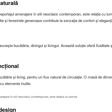
aturală
 reportajul amenajare în stil neoclasic contemporan, este relația cu lumi
lte și ferestrele generoase contribuie la senzația de confort și eleganț
ește bucătăria, diningul și livingul. Această soluție oferă fluiditate și
ncțional
ucătărie și living, pentru un flux natural de circulație. O masă de dim
 cu elemente inutile.
menajare în stil neoclasic contemporan, este relația cu lumina
design