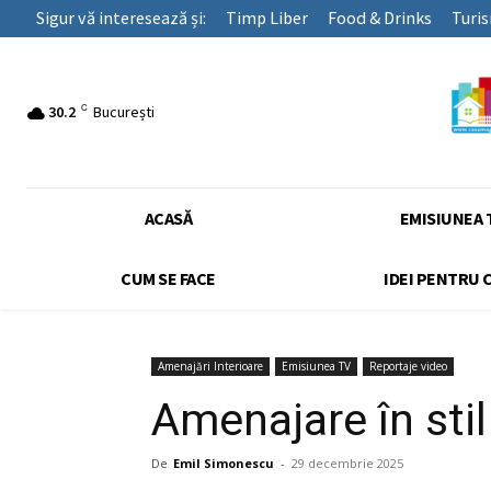
Sigur vă interesează și:
Timp Liber
Food & Drinks
Turi
C
30.2
București
ACASĂ
EMISIUNEA 
CUM SE FACE
IDEI PENTRU 
Amenajări Interioare
Emisiunea TV
Reportaje video
Amenajare în st
De
Emil Simonescu
-
29 decembrie 2025