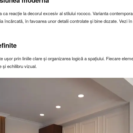
ersiunea modernă
ea ca reacție la decorul excesiv al stilului rococo. Varianta contempora
ția încărcată, în favoarea unor detalii controlate și bine dozate. Vezi
finite
or prin liniile clare și organizarea logică a spațiului. Fiecare element
 și echilibru vizual.