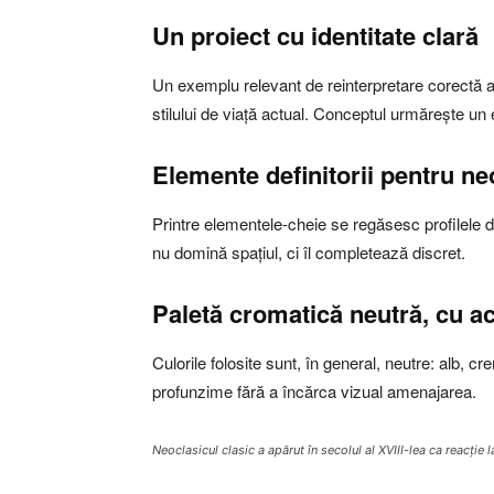
Un proiect cu identitate clară
Un exemplu relevant de reinterpretare corectă a 
stilului de viață actual. Conceptul urmărește un 
Elemente definitorii pentru n
Printre elementele-cheie se regăsesc profilele dec
nu domină spațiul, ci îl completează discret.
Paletă cromatică neutră, cu ac
Culorile folosite sunt, în general, neutre: alb,
profunzime fără a încărca vizual amenajarea.
Neoclasicul clasic a apărut în secolul al XVIII-lea ca reacție 