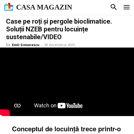
CASA MAGAZIN
Case pe roți și pergole bioclimatice.
Soluții NZEB pentru locuințe
sustenabile/VIDEO
De
Emil Simonescu
-
28 decembrie 2025
Conceptul de locuință trece printr-o