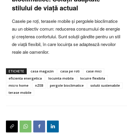
stilului de viață actual
Casele pe roți, terasele mobile și pergolele bioclimatice
au un obiectiv comun: reducerea consumului de energie
și creșterea confortului. Sunt soluții gândite pentru un stil
de viață flexibil, în care locuința se adaptează nevoilor
reale ale oamenilor.
ETICHETE
casa magazin
casa pe roti
case mici
eficienta energetica
locuinta mobila
locuire flexibila
micro home
nZEB
pergole bioclimatice
solutii sustenabile
terase mobile