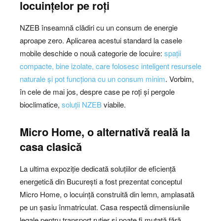
locuințelor pe roți
NZEB înseamnă clădiri cu un consum de energie
aproape zero. Aplicarea acestui standard la casele
mobile deschide o nouă categorie de locuire:
spații
compacte, bine izolate, care folosesc inteligent resursele
naturale și pot funcționa cu un consum minim
. Vorbim,
în cele de mai jos, despre case pe roți și pergole
bioclimatice,
soluții NZEB
viabile.
Micro Home, o alternativă reală la
casa clasică
La ultima expoziție dedicată soluțiilor de eficiență
energetică din București a fost prezentat conceptul
Micro Home, o locuință construită din lemn, amplasată
pe un șasiu înmatriculat. Casa respectă dimensiunile
legale pentru transport rutier și poate fi mutată fără