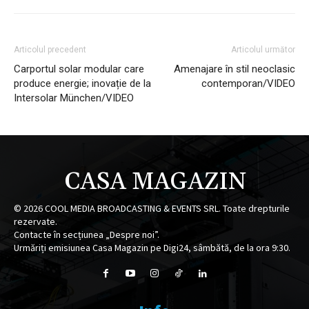
Articolul precedent
Articolul următor
Carportul solar modular care
Amenajare în stil neoclasic
produce energie; inovație de la
contemporan/VIDEO
Intersolar München/VIDEO
CASA MAGAZIN
©
2026
COOL MEDIA BROADCASTING & EVENTS SRL. Toate drepturile
rezervate.
Contacte în secțiunea „Despre noi”.
Urmăriți emisiunea Casa Magazin pe Digi24, sâmbătă, de la ora 9:30.