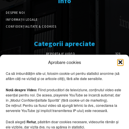
Info
DESPRE NOI
INFORMAȚII LEGALE
CONFIDENȚIALITATE & COOKIES
Categorii apreciate
REPORTAJE VIDEO
323
AMENAJĂRI INTERIOARE
126
Aprobare cookies
ISTORIE & PATRIMONIU
102
Ca să îmbunătățim site-ul, folosim cookie-uri pentru statistici anonime (să
DESIGN INTERIOR
64
aflăm câți ne vizitați și ce articole citiți), fără alte date sensibile.
ARHITECTURĂ & DESIGN
56
OPINII & ANALIZE
43
Notă despre Video:
Fiind producători de televiziune, conținutul video este
esențial pentru noi. De aceea, playerele YouTube se încarcă automat, dar
Articole recomandate
în „Modul Confidențialitate Sporită” (fără cookie-uri de marketing).
De reținut: Pentru ca fluxul video să ajungă tehnic la dvs., conectarea la
serverele YouTube (și implicit transmiterea IP-ului) este necesară.
Cele mai impresionante cabane moderne
ascunse în natură
Dacă alegeți
Refuz
, păstrăm doar cookies necesare, videourile rămân și
7 august 2026
ele vizibile, dar vizita dvs. nu va apărea în statistici.