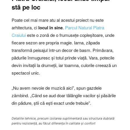
stă pe loc
Poate cel mai mare atu al acestui proiect nu este
arhitectura, ci
locul în sine
.
Parcul Natural Piatra
Craiului
este o zonă de o frumusețe copleșitoare, unde
fiecare sezon are propria magie. Iarna, zăpada
transformă peisajul într-un decor de basm. Primăvara,
pădurile înmuguresc și totul prinde viață. Vara, potecile
devin invitații la drumeții, iar toamna, culorile creează un
spectacol unic.
„Nu avem nevoie de muzică aici”, spun gazdele
zâmbind. „Când se aud doar tălăngile vacilor și păsările
din pădure, știi că ești exact unde trebuie”.
Detaliile tehnice, precum izolarea suplimentară sau structura dublată
pentru rezistență, au făcut diferența în calitate și confort