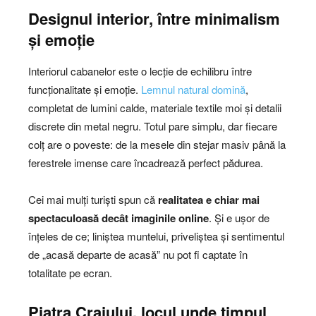
Designul interior, între minimalism
și emoție
Interiorul cabanelor este o lecție de echilibru între
funcționalitate și emoție.
Lemnul natural domină
,
completat de lumini calde, materiale textile moi și detalii
discrete din metal negru. Totul pare simplu, dar fiecare
colț are o poveste: de la mesele din stejar masiv până la
ferestrele imense care încadrează perfect pădurea.
Cei mai mulți turiști spun că
realitatea e chiar mai
spectaculoasă decât imaginile online
. Și e ușor de
înțeles de ce; liniștea muntelui, priveliștea și sentimentul
de „acasă departe de acasă” nu pot fi captate în
totalitate pe ecran.
Piatra Craiului, locul unde timpul