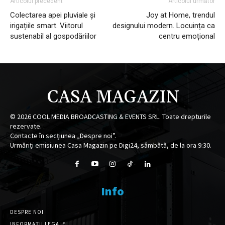
Articolul precedent
Articolul următor
Colectarea apei pluviale și
Joy at Home, trendul
irigațiile smart. Viitorul
designului modern. Locuința ca
sustenabil al gospodăriilor
centru emoțional
CASA MAGAZIN
©
2026
COOL MEDIA BROADCASTING & EVENTS SRL. Toate drepturile
rezervate.
Contacte în secțiunea „Despre noi”.
Urmăriți emisiunea Casa Magazin pe Digi24, sâmbătă, de la ora 9:30.
Info
DESPRE NOI
INFORMAȚII LEGALE