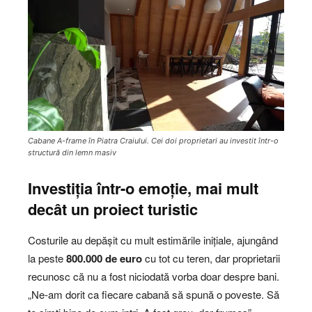
Cabane A-frame în Piatra Craiului. Cei doi proprietari au investit într-o
structură din lemn masiv
Investiția într-o emoție, mai mult
decât un proiect turistic
Costurile au depășit cu mult estimările inițiale, ajungând
la peste
800.000 de euro
cu tot cu teren, dar proprietarii
recunosc că nu a fost niciodată vorba doar despre bani.
„Ne-am dorit ca fiecare cabană să spună o poveste. Să