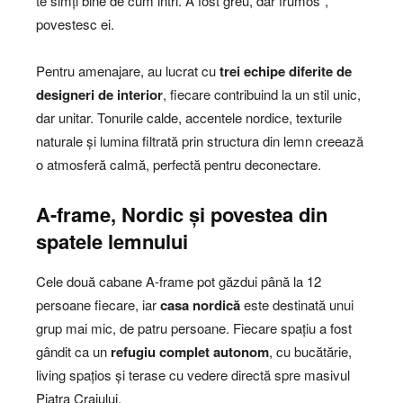
te simți bine de cum intri. A fost greu, dar frumos”,
povestesc ei.
Pentru amenajare, au lucrat cu
trei echipe diferite de
designeri de interior
, fiecare contribuind la un stil unic,
dar unitar. Tonurile calde, accentele nordice, texturile
naturale și lumina filtrată prin structura din lemn creează
o atmosferă calmă, perfectă pentru deconectare.
A-frame, Nordic și povestea din
spatele lemnului
Cele două cabane A-frame pot găzdui până la 12
persoane fiecare, iar
casa nordică
este destinată unui
grup mai mic, de patru persoane. Fiecare spațiu a fost
gândit ca un
refugiu complet autonom
, cu bucătărie,
living spațios și terase cu vedere directă spre masivul
Piatra Craiului.