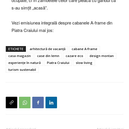
ocupate, ci în zâmbetele celor care pleacă cu gândul că
s-au simțit „acasă”.
Vezi emisiunea integrală despre cabanele A-frame din
Piatra Craiului mai jos:
ETICHETE
arhitectură de vacanță
cabane A-frame
casa magazin
case din lemn
cazare eco
design montan
experiențe în natură
Piatra Craiului
slow living
turism sustenabil