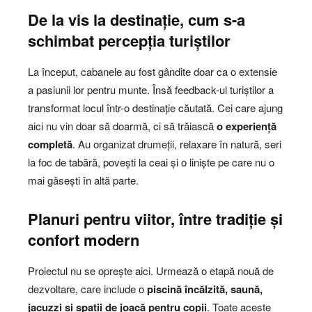
De la vis la destinație, cum s-a
schimbat percepția turiștilor
La început, cabanele au fost gândite doar ca o extensie
a pasiunii lor pentru munte. Însă feedback-ul turiștilor a
transformat locul într-o destinație căutată. Cei care ajung
aici nu vin doar să doarmă, ci să trăiască
o experiență
completă
. Au organizat drumeții, relaxare în natură, seri
la foc de tabără, povești la ceai și o liniște pe care nu o
mai găsești în altă parte.
Planuri pentru viitor, între tradiție și
confort modern
Proiectul nu se oprește aici. Urmează o etapă nouă de
dezvoltare, care include o
piscină încălzită, saună,
jacuzzi și spații de joacă pentru copii
. Toate aceste