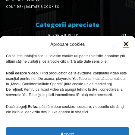
CONFIDENȚIALITATE & COOKIES
Categorii apreciate
REPORTAJE VIDEO
323
AMENAJĂRI INTERIOARE
126
Aprobare cookies
ISTORIE & PATRIMONIU
102
Ca să îmbunătățim site-ul, folosim cookie-uri pentru statistici anonime (să
DESIGN INTERIOR
64
aflăm câți ne vizitați și ce articole citiți), fără alte date sensibile.
ARHITECTURĂ & DESIGN
56
OPINII & ANALIZE
43
Notă despre Video:
Fiind producători de televiziune, conținutul video este
esențial pentru noi. De aceea, playerele YouTube se încarcă automat, dar
Articole recomandate
în „Modul Confidențialitate Sporită” (fără cookie-uri de marketing).
De reținut: Pentru ca fluxul video să ajungă tehnic la dvs., conectarea la
serverele YouTube (și implicit transmiterea IP-ului) este necesară.
Cele mai impresionante cabane moderne
ascunse în natură
Dacă alegeți
Refuz
, păstrăm doar cookies necesare, videourile rămân și
7 august 2026
ele vizibile, dar vizita dvs. nu va apărea în statistici.
Ouse Valley Viaduct, construcția care
Accept
sfidează timpul