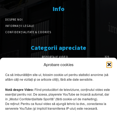
Info
DESPRE NOI
INFORMAȚII LEGALE
CONFIDENȚIALITATE & COOKIES
Categorii apreciate
REPORTAJE VIDEO
323
AMENAJĂRI INTERIOARE
126
Aprobare cookies
ISTORIE & PATRIMONIU
102
Ca să îmbunătățim site-ul, folosim cookie-uri pentru statistici anonime (să
DESIGN INTERIOR
64
aflăm câți ne vizitați și ce articole citiți), fără alte date sensibile.
ARHITECTURĂ & DESIGN
56
OPINII & ANALIZE
43
Notă despre Video:
Fiind producători de televiziune, conținutul video este
esențial pentru noi. De aceea, playerele YouTube se încarcă automat, dar
Articole recomandate
în „Modul Confidențialitate Sporită” (fără cookie-uri de marketing).
De reținut: Pentru ca fluxul video să ajungă tehnic la dvs., conectarea la
serverele YouTube (și implicit transmiterea IP-ului) este necesară.
Cele mai impresionante cabane moderne
ascunse în natură