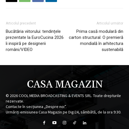
Articolul precedent
Articolul următor
Bucătăria viitorului: tendințele
Prima casă modulară din
prezentate la EuroCucina 2026
carton structural. O premieră
îi inspiră pe designerii
mondială în arhitectura
români/VIDEO
sustenabilă
CASA MAGAZIN
©
2026
COOL MEDIA BROADCASTING & EVENTS SRL. Toate drepturile
rezervate.
Contacte în secțiunea „Despre noi”.
Urmăriți emisiunea Casa Magazin pe Digi24, sâmbătă, de la ora 9:30.