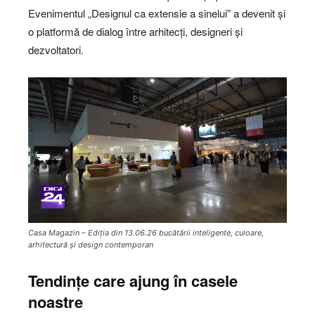
Evenimentul „Designul ca extensie a sinelui” a devenit și
o platformă de dialog între arhitecți, designeri și
dezvoltatori.
Casa Magazin – Ediția din 13.06.26 bucătării inteligente, culoare,
arhitectură și design contemporan
Tendințe care ajung în casele
noastre