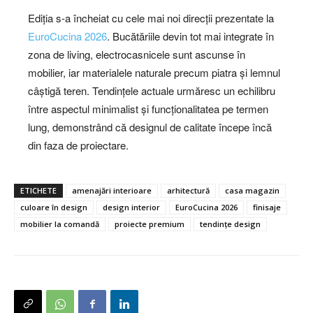
Ediția s-a încheiat cu cele mai noi direcții prezentate la
EuroCucina 2026
. Bucătăriile devin tot mai integrate în
zona de living, electrocasnicele sunt ascunse în
mobilier, iar materialele naturale precum piatra și lemnul
câștigă teren. Tendințele actuale urmăresc un echilibru
între aspectul minimalist și funcționalitatea pe termen
lung, demonstrând că designul de calitate începe încă
din faza de proiectare.
ETICHETE
amenajări interioare
arhitectură
casa magazin
culoare în design
design interior
EuroCucina 2026
finisaje
mobilier la comandă
proiecte premium
tendințe design