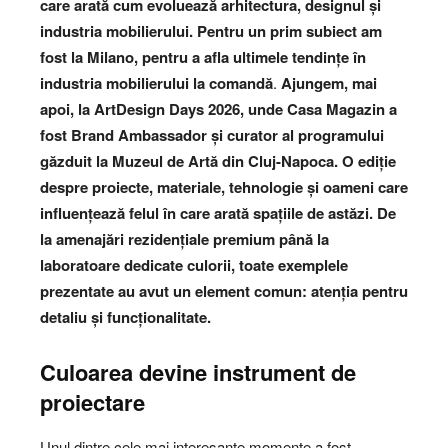
care arată cum evoluează arhitectura, designul și
industria mobilierului. Pentru un prim subiect am
fost la Milano, pentru a afla ultimele tendințe în
industria mobilierului la comandă
.
Ajungem, mai
apoi, la ArtDesign Days 2026, unde Casa Magazin a
fost Brand Ambassador și curator al programului
găzduit la Muzeul de Artă din Cluj-Napoca. O ediție
despre proiecte, materiale, tehnologie și oameni care
influențează felul în care arată spațiile de astăzi. De
la amenajări rezidențiale premium până la
laboratoare dedicate culorii, toate exemplele
prezentate au avut un element comun: atenția pentru
detaliu și funcționalitate.
Culoarea devine instrument de
proiectare
Unul dintre cele mai interesante momente a fost