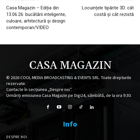
Casa Magazin – Ediția din
Locuințele tipărite 3D: cât
13.06.26: bucătării inteligente,
costă și cât rezistă
culoare, arhitectură și design
contemporan/VIDEO
CASA MAGAZIN
©
2026
COOL MEDIA BROADCASTING & EVENTS SRL. Toate drepturile
rezervate.
Contacte în secțiunea „Despre noi”.
Urmăriți emisiunea Casa Magazin pe Digi24, sâmbătă, de la ora 9:30.
Info
DESPRE NOI