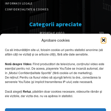
INFORMAȚII LEGALE
CONFIDENȚIALITATE & COOKIES
Categorii apreciate
REPORTAJE VIDEO
323
AMENAJĂRI INTERIOARE
126
Aprobare cookies
ISTORIE & PATRIMONIU
102
Ca să îmbunătățim site-ul, folosim cookie-uri pentru statistici anonime (să
DESIGN INTERIOR
64
aflăm câți ne vizitați și ce articole citiți), fără alte date sensibile.
ARHITECTURĂ & DESIGN
56
OPINII & ANALIZE
43
Notă despre Video:
Fiind producători de televiziune, conținutul video este
esențial pentru noi. De aceea, playerele YouTube se încarcă automat, dar
Articole recomandate
în „Modul Confidențialitate Sporită” (fără cookie-uri de marketing).
De reținut: Pentru ca fluxul video să ajungă tehnic la dvs., conectarea la
serverele YouTube (și implicit transmiterea IP-ului) este necesară.
Cele mai impresionante cabane moderne
ascunse în natură
Dacă alegeți
Refuz
, păstrăm doar cookies necesare, videourile rămân și
7 august 2026
ele vizibile, dar vizita dvs. nu va apărea în statistici.
Ouse Valley Viaduct, construcția care